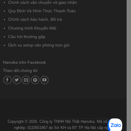
Chính sách vận chuyển và giao nhận
Quy Định Và Hình Thức Thanh Toán
Chính sách bảo hành, đổi trả
Chương trình Khuyến Mãi
Câu hỏi thường gặp
Dịch vụ setup văn phòng trọn gói
Hanvika trên Facebook
Theo dõi chúng tôi
ĐIỀU KHOẢN VÀ ĐIỀU KIỆN
CHÍNH SÁCH BẢO MẬT
CHÍNH SÁCH VẬN CHUYỂN VÀ GIAO NHẬN
QUY ĐỊNH VÀ HÌNH THỨC THANH TOÁN
HƯỚNG DẪN MUA HÀNG
Copyright © 2026. Công ty TNHH Nội Thất Hanvika. Mã số Doanh
nghiệp: 0110551867 do Sở KH và ĐT TP Hà Nội cấp ngày