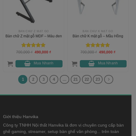
BÀN CHỮ Z MẶT GỖ
BÀN CHỮ K MẶT GỖ
Bàn chữ Z mặt gỗ MDF – Màu đen
Bàn chữ K mặt gỗ – Mầu Hồng
Được xếp
Giá
Giá
Được xếp
Giá
Giá
700,000
₫
490,000
₫
700,000
₫
490,000
₫
gốc
hiện
gốc
hiện
hạng
5
5
hạng
5
5
là:
tại
là:
tại
sao
sao
700,000 ₫.
là:
700,000 ₫.
là:
Mua Nhanh
Mua Nhanh
490,000 ₫.
490,000 ₫.
1
2
3
4
…
21
22
23
Giới thiệu Hanvika
Công ty TNHH Nội thất Hanvika là đơn vị chuyên cung cấp bàn
ghế gaming, streamer, setup bàn ghế văn phòng... trên toàn