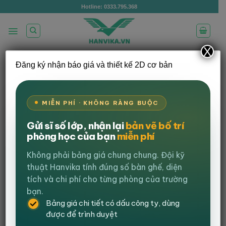
Bỏ
Hotline: 0333.795.368
qua
nội
dung
X
Đăng ký nhận báo giá và thiết kế 2D cơ bản
/
TRANG CHỦ
CỬA HÀNG
LỌC
MIỄN PHÍ · KHÔNG RÀNG BUỘC
Gửi sĩ số lớp, nhận lại
bản vẽ bố trí
phòng học của bạn
miễn phí
Không phải bảng giá chung chung. Đội kỹ
thuật Hanvika tính đúng số bàn ghế, diện
-14%
-36%
tích và chi phí cho từng phòng của trường
bạn.
Bảng giá chi tiết có dấu công ty, dùng
được để trình duyệt