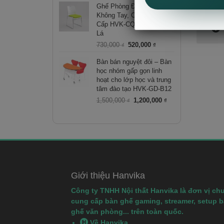
là:
tại
Ghế Phòng Đào Tạo
120,000 ₫.
là:
Không Tay, Chân Đúc Cao
50,000 ₫.
Cấp HVK-CQ551 – Xanh
Lá
Giá
Giá
730,000
520,000
₫
₫
gốc
hiện
là:
tại
Bàn bán nguyệt đôi – Bàn
730,000 ₫.
là:
học nhóm gấp gọn linh
520,000 ₫.
hoạt cho lớp học và trung
tâm đào tạo HVK-GD-B12
Giá
Giá
1,500,000
1,200,000
₫
₫
gốc
hiện
là:
tại
1,500,000 ₫.
là:
1,200,000 ₫.
Giới thiệu Hanvika
Công ty TNHH Nội thất Hanvika là đơn vị ch
cung cấp bàn ghế gaming, streamer, setup 
ghế văn phòng... trên toàn quốc.
Về Hanvika