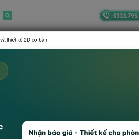
và thiết kế 2D cơ bản
GHẾ VĂN PHÒNG
BÀN, TỦ VĂN PHÒNG
BÀN GHẾ GAMING
B
MẶT GỖ
Hiển thị tất c
 U Hanvika
là giải pháp lý tưởng cho không gian làm việc chuyên nghiệp
 chữ U rộng rãi, mang lại góc làm việc bao quát, phù hợp với văn phòn
ụng gỗ MDF phủ Melamine chống trầy, chống thấm nước, dễ lau chùi,
 chắc chắn, bền bỉ theo thời gian.
c
 U Hanvika
không chỉ bền đẹp mà còn mang đến sự thoải mái, chuyên 
Nhận báo giá - Thiết kế cho phò
ắp đặt tận nơi, bảo hành chính hãng toàn quốc.