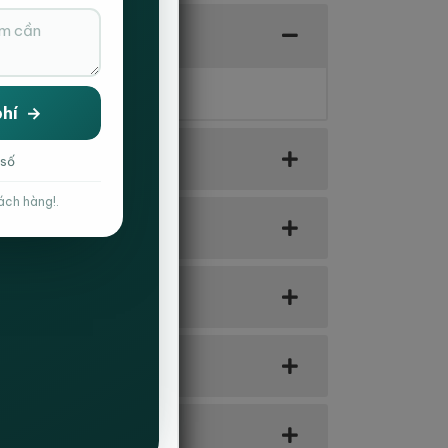
 số
ách hàng!.
êm bao nhiêu ?