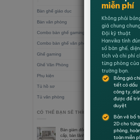
miễn phí
Bàn ghế giáo dục
(27)
-30%
Không phải bản
Bàn văn phòng
(72)
giá chung chung
Đội kỹ thuật
Combo bàn ghế gaming
(8)
Hanvika tính đú
Combo bàn ghế văn phòng
(8)
số bàn ghế, diện
Ghế gaming
(11)
tích và chi phí 
từng phòng của
Ghế Văn Phòng
(90)
trường bạn.
B
Bàn ch
Phụ kiện
(5)
Bảng giá ch
tiết có dấu
Tủ hồ sơ
(4)
công ty, dù
70
Tủ văn phòng
(23)
được để trì
duyệt
CÓ THỂ BẠN SẼ THÍCH
Bản vẽ bố t
2D cho từn
phòng, hoà
Bàn giám đốc chữ L cao
Câu hỏ
cấp, bàn lãnh đạo hiện đại
toàn miễn p