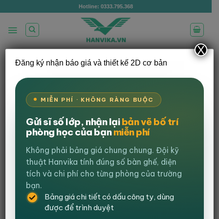
Bỏ
Hotline: 0333.795.368
qua
nội
dung
X
Đăng ký nhận báo giá và thiết kế 2D cơ bản
Bàn ghế giáo dục: Bài toán chi phí trong
môi trường học tập hiện đại
MIỄN PHÍ · KHÔNG RÀNG BUỘC
Đăng vào
16 Tháng 12, 2025
bởi
Mai Hương
Gửi sĩ số lớp, nhận lại
bản vẽ bố trí
phòng học của bạn
miễn phí
Views:
1.114
Khi chất lượng cuộc sống ngày càng được nâng cao, kỳ
Không phải bảng giá chung chung. Đội kỹ
vọng của người học và phụ huynh đối với môi trường
thuật Hanvika tính đúng số bàn ghế, diện
học tập cũng thay đổi rõ rệt. Cơ sở vật chất không còn là
tích và chi phí cho từng phòng của trường
yếu tố phụ trợ, mà đã trở thành một tiêu chí quan trọng
bạn.
trong việc đánh giá và lựa chọn cơ sở đào tạo, song
Bảng giá chi tiết có dấu công ty, dùng
hành cùng chất lượng giảng dạy. Trong bức tranh đó,
được để trình duyệt
bàn ghế học tập lại đang là một “điểm nghẽn” khiến