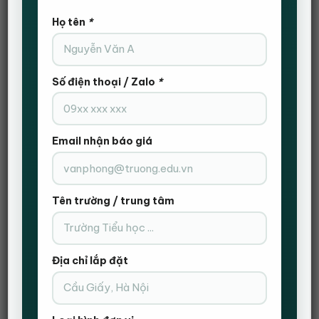
3. Giải pháp bàn ghế giáo dục từ Hanvika
Họ tên
*
4. Kết luận: Đầu tư bàn ghế giáo dục thông minh – tối
ưu chi phí dài hạn
1. Chi phí ẩn sau bàn ghế giáo dục –
Số điện thoại / Zalo
*
Mức độ nghiêm trọng thường bị bỏ
qua
Trong môi trường học tập hiện đại, bài toán chi phí bàn
Email nhận báo giá
ghế giáo dục không chỉ nằm ở con số đầu tư ban đầu,
mà ẩn sâu trong chất lượng sản phẩm và khả năng đáp
ứng thực tế sử dụng. Nhiều trường học và trung tâm đào
tạo, dưới áp lực ngân sách, thường lựa chọn các dòng
Tên trường / trung tâm
bàn ghế giá rẻ với kỳ vọng tiết kiệm chi phí. Tuy nhiên,
sau một thời gian ngắn vận hành, những hạn chế về vật
liệu, kết cấu và thiết kế nhanh chóng bộc lộ: mặt bàn
bong tróc, khung bàn lỏng lẻo, khó di chuyển, không đáp
Địa chỉ lắp đặt
ứng được yêu cầu sắp xếp lớp học linh hoạt. Các chi phí
sửa chữa, thay thế phát sinh liên tục, trong khi hình ảnh
không gian học tập xuống cấp lại ảnh hưởng trực tiếp
đến cảm nhận của học viên và phụ huynh khi tuyển sinh