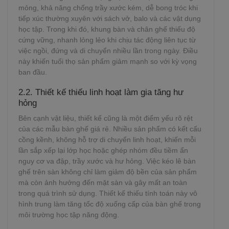
mỏng, khả năng chống trầy xước kém, dễ bong tróc khi
tiếp xúc thường xuyên với sách vở, balo và các vật dụng
học tập. Trong khi đó, khung bàn và chân ghế thiếu độ
cứng vững, nhanh lỏng lẻo khi chịu tác động liên tục từ
việc ngồi, đứng và di chuyển nhiều lần trong ngày. Điều
này khiến tuổi thọ sản phẩm giảm mạnh so với kỳ vọng
ban đầu.
2.2. Thiết kế thiếu linh hoạt làm gia tăng hư
hỏng
Bên cạnh vật liệu, thiết kế cũng là một điểm yếu rõ rệt
của các mẫu bàn ghế giá rẻ. Nhiều sản phẩm có kết cấu
cồng kềnh, không hỗ trợ di chuyển linh hoạt, khiến mỗi
lần sắp xếp lại lớp học hoặc ghép nhóm đều tiềm ẩn
nguy cơ va đập, trầy xước và hư hỏng. Việc kéo lê bàn
ghế trên sàn không chỉ làm giảm độ bền của sản phẩm
mà còn ảnh hưởng đến mặt sàn và gây mất an toàn
trong quá trình sử dụng. Thiết kế thiếu tính toán này vô
hình trung làm tăng tốc độ xuống cấp của bàn ghế trong
môi trường học tập năng động.