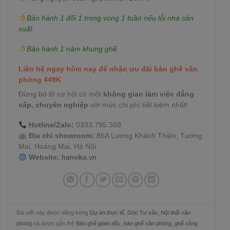
Bảo hành 1 đổi 1 trong vòng 1 tuần nếu lỗi nhà sản
xuất.
Bảo hành 1 năm khung ghế.
Liên hệ ngay hôm nay để nhận ưu đãi bàn ghế văn
phòng 449K
Đừng bỏ lỡ cơ hội có một
không gian làm việc đẳng
cấp, chuyên nghiệp
với mức chi phí tiết kiệm nhất!
Hotline/Zalo:
0333.795.368
Địa chỉ showroom:
86A Lương Khánh Thiện, Tương
Mai, Hoàng Mai, Hà Nội
Website:
hanvika.vn
Bài viết này được đăng trong
Dự án thực tế
,
Góc Tư vấn
,
Nội thất văn
phòng
và được gắn thẻ
Bàn ghế giám đốc
,
bàn ghế văn phòng
,
ghế công