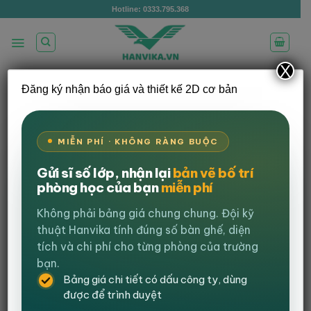
Bỏ
Hotline: 0333.795.368
qua
nội
dung
X
Đăng ký nhận báo giá và thiết kế 2D cơ bản
Ưu Đãi Cực Sốc: Bàn Ghế Văn
Phòng Chất Lượng Chỉ Từ 449K Tại Nội
MIỄN PHÍ · KHÔNG RÀNG BUỘC
Thất Hanvika
Đăng vào
5 Tháng 3, 2025
bởi
Nguyễn Trung Kiên
Gửi sĩ số lớp, nhận lại
bản vẽ bố trí
phòng học của bạn
miễn phí
Không phải bảng giá chung chung. Đội kỹ
Views:
1.186
thuật Hanvika tính đúng số bàn ghế, diện
Nội dung bài viết
tích và chi phí cho từng phòng của trường
Mua bàn ghế văn phòng giá rẻ – Chất lượng cao chỉ từ
bạn.
449K tại Nội Thất Hanvika
Bảng giá chi tiết có dấu công ty, dùng
Tại sao nên chọn bàn ghế văn phòng tại Nội Thất Hanvika?
được để trình duyệt
Danh mục sản phẩm nổi bật tại Hanvika
Cam kết từ Nội Thất Hanvika