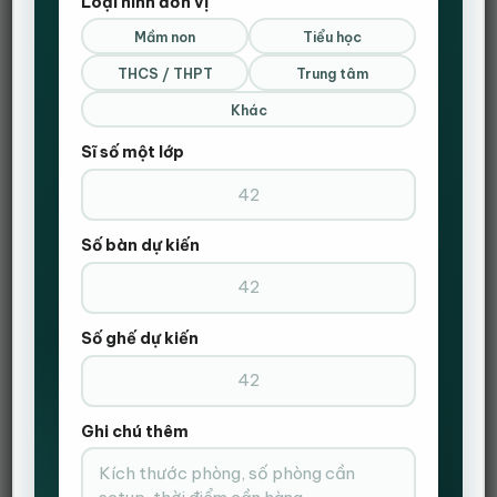
Loại hình đơn vị
Mầm non
Tiểu học
THCS / THPT
Trung tâm
Khác
Sĩ số một lớp
Số bàn dự kiến
Số ghế dự kiến
Ghi chú thêm
Bạn đang cần tìm nhà cung cấp bàn ghế văn phòng.
Giá rẻ – chất lượng – mẫu mã đẹp.