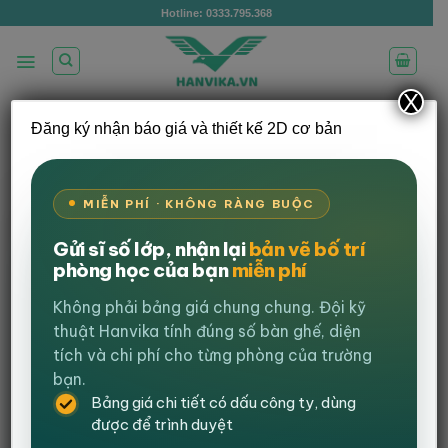
Bỏ
Hotline: 0333.795.368
qua
nội
dung
X
Đăng ký nhận báo giá và thiết kế 2D cơ bản
BÀN IKEA: Sự Lựa Chọn Hoàn Hảo Cho
Mọi Không Gian
MIỄN PHÍ · KHÔNG RÀNG BUỘC
Đăng vào
27 Tháng 6, 2024
bởi
Nguyễn Trung Kiên
Gửi sĩ số lớp, nhận lại
bản vẽ bố trí
phòng học của bạn
miễn phí
Views:
2.893
Không phải bảng giá chung chung. Đội kỹ
Nội dung bài viết
thuật Hanvika tính đúng số bàn ghế, diện
BÀN IKEA: Sự Lựa Chọn Hoàn Hảo Cho Mọi Không
tích và chi phí cho từng phòng của trường
Gian
bạn.
1. Thiết Kế Đa Dạng và Hiện Đại: Phù Hợp Mọi Phong
Bảng giá chi tiết có dấu công ty, dùng
Cách
được để trình duyệt
1.1 Phong Cách Tối Giản
1.2 Sự Đa Dạng Trong Thiết Kế