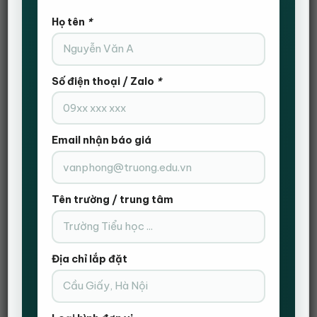
lượng và giá cả. Dưới đây là một bài viết chi tiết về
Họ tên
*
những lý do khiến bàn IKEA trở thành lựa chọn ưu việt
cho mọi gia đình và văn phòng.
Số điện thoại / Zalo
*
Email nhận báo giá
Tên trường / trung tâm
Địa chỉ lắp đặt