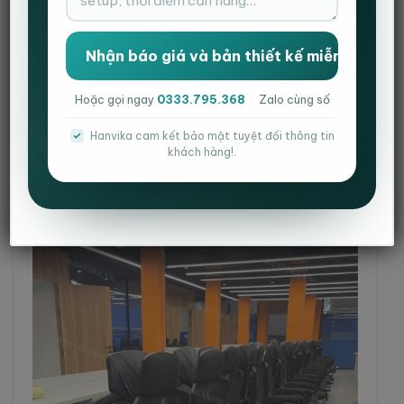
hành ổn định khi triển khai cho số lượng lớn
Đồng thời phải
đồng bộ với không gian văn phòng
hiện đại
của văn phòng
Vì vậy, bài toán của
Học viện Công nghệ Bưu chính
Hoặc gọi ngay
0333.795.368
·
Zalo cùng số
Viễn thông
không chỉ nằm ở việc lựa chọn sản phẩm
phù hợp, mà còn là tìm kiếm
nhà cung cấp có kinh
Hanvika cam kết bảo mật tuyệt đối thông tin
nghiệm triển khai thực tế
, đủ năng lực đáp ứng dự án
khách hàng!.
quy mô lớn một cách đồng bộ và đúng tiến độ.