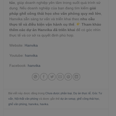
túc
, giúp doanh nghiệp yên tâm trong suốt quá trình sử
dụng. Nếu doanh nghiệp của bạn đang tìm kiếm
giải
pháp ghế công thái học cho văn phòng quy mô lớn
,
Hanvika sẵn sàng tư vấn và triển khai theo
nhu cầu
thực tế và điều kiện vận hành cụ thể
.
Tham khảo
thêm các dự án Hanvika đã triển khai
để có góc nhìn
thực tế và cơ sở ra quyết định phù hợp.
Website:
Hanvika
Youtube:
hanvika
Facebook:
hanvika
Bài viết này được đăng trong
Chưa được phân loại
,
Dự án thực tế
,
Góc Tư
vấn
,
Nội thất văn phòng
và được gắn thẻ
dự án setup
,
ghế công thái học
,
ghế văn phòng
,
hanvika
,
havika
.