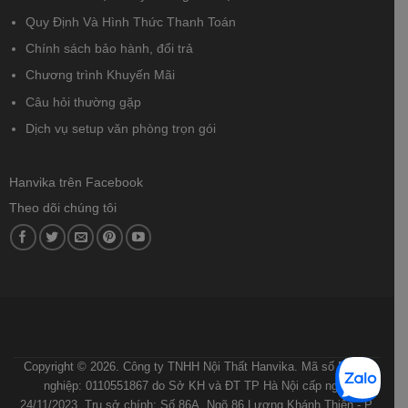
Quy Định Và Hình Thức Thanh Toán
Chính sách bảo hành, đổi trả
Chương trình Khuyến Mãi
Câu hỏi thường gặp
Dịch vụ setup văn phòng trọn gói
Hanvika trên Facebook
Theo dõi chúng tôi
ĐIỀU KHOẢN VÀ ĐIỀU KIỆN
CHÍNH SÁCH BẢO MẬT
CHÍNH SÁCH VẬN CHUYỂN VÀ GIAO NHẬN
QUY ĐỊNH VÀ HÌNH THỨC THANH TOÁN
HƯỚNG DẪN MUA HÀNG
Copyright © 2026. Công ty TNHH Nội Thất Hanvika. Mã số Doanh
nghiệp: 0110551867 do Sở KH và ĐT TP Hà Nội cấp ngày
24/11/2023. Trụ sở chính: Số 86A, Ngõ 86 Lương Khánh Thiện - P.