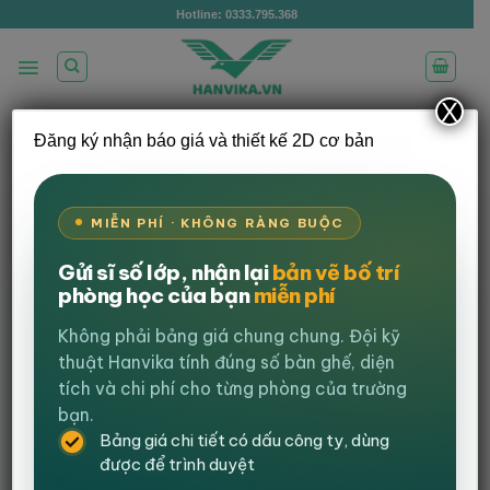
Bỏ
Hotline: 0333.795.368
qua
nội
dung
X
Đăng ký nhận báo giá và thiết kế 2D cơ bản
Hanvika Triển Khai Thành Công Dự Án
Gần 100 Ghế HVK_S06 Cho PTIT
MIỄN PHÍ · KHÔNG RÀNG BUỘC
Đăng vào
4 Tháng 2, 2026
bởi
Mai Hương
Gửi sĩ số lớp, nhận lại
bản vẽ bố trí
phòng học của bạn
miễn phí
Views:
607
Không phải bảng giá chung chung. Đội kỹ
thuật Hanvika tính đúng số bàn ghế, diện
tích và chi phí cho từng phòng của trường
bạn.
Bảng giá chi tiết có dấu công ty, dùng
được để trình duyệt