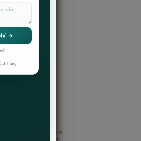
 số
ách hàng!.
h các hạng mục sản phẩm để kịp
 thi công chất lượng, có kinh