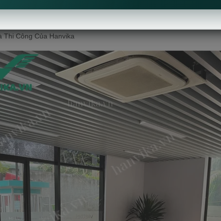
iện dự án. Vì yêu cầu của chủ đầu tư là muốn thi công gấp rút để kịp 
n ngắn đội ngũ thi công đã setup nhanh chóng và bàn giao tất cả sản ph
à Thi Công Của Hanvika