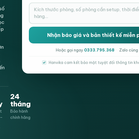
số
ng
ọc
ấp
ơn
Hoặc gọi ngay
0333.795.368
·
Zalo cùng
p
h
Hanvika cam kết bảo mật tuyệt đối thông tin kh
iến
24
y
tháng
t
Bảo hành
0–
chính hãng
Ghế quỳ da giám đốc màu đen HVK-A642
ế
à ngày thi công lắp đặt, bên xưởng của công ty đã gấp rút hoàn thàn
đến chất lượng và sự hài lòng của khách hàng nên luôn luôn cử đội ngũ