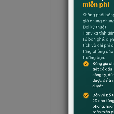
miễn phí
Không phải bản
giá chung chung
Đội kỹ thuật
Hanvika tính đú
số bàn ghế, diện
tích và chi phí 
từng phòng của
trường bạn.
Bảng giá ch
tiết có dấu
công ty, dù
được để trì
duyệt
Bản vẽ bố t
2D cho từn
phòng, hoà
toàn miễn p