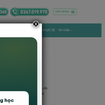
GIỎ HÀNG
X
ÀN GHẾ GIÁO DỤC
DỰ ÁN THỰC TẾ
TƯ VẤN
khách hàng Nội Thất Hanvika đã
, thẩm mĩ và nhu cầu sử dụng,
da chân quỳ cao cấp màu đen.
ng học