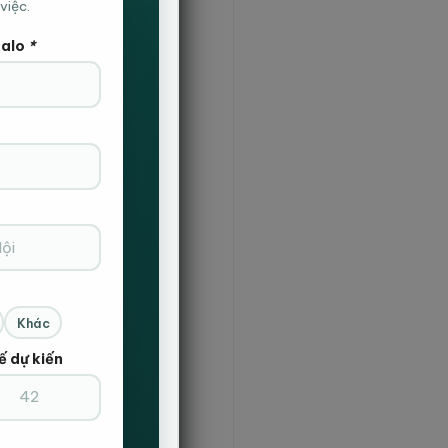
việc.
Zalo
*
Khác
ế dự kiến