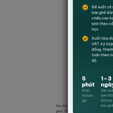
Đề xuất cỡ 
bàn ghế đú
chiều cao h
sinh theo c
học
Xuất hóa đ
VAT, ký hợ
đồng, than
toán theo t
độ
5
1–3
phút
ngà
Phản
Sản xuấ
hồi báo
đơn 10
giá
500 bộ
bàn gh
Sau khi thống nhất được số lượng v
giao. Nội Thất Hanvika luôn hướng 