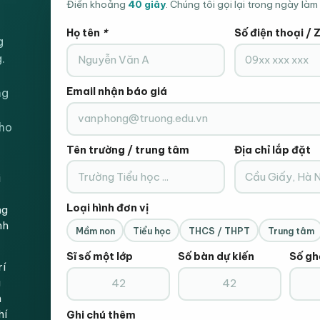
Điền khoảng
40 giây
. Chúng tôi gọi lại trong ngày làm 
Họ tên
*
Số điện thoại / 
g
.
Email nhận báo giá
ng
cho
Tên trường / trung tâm
Địa chỉ lắp đặt
i
Loại hình đơn vị
ng
nh
Mầm non
Tiểu học
THCS / THPT
Trung tâm
Sĩ số một lớp
Số bàn dự kiến
Số gh
rí
g
n
hí
Ghi chú thêm