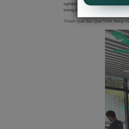
nghiệm, tay nghề tốt nhất đẻ thực h
lượng tốt nhất. Chỉ trong thời gia
Thành Quả Sau Quá Trình Setup V