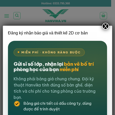
Bỏ
Hotline: 0333.795.368
qua
nội
dung
X
Đăng ký nhận báo giá và thiết kế 2D cơ bản
Ghế game giá rẻ trở thành xu hướng
trong nội thất văn phòng
MIỄN PHÍ · KHÔNG RÀNG BUỘC
Đăng vào
14 Tháng 11, 2022
bởi
admin
Gửi sĩ số lớp, nhận lại
bản vẽ bố trí
phòng học của bạn
miễn phí
Views:
648
Ghế game giá rẻ
hiện nay không chỉ được yêu thích sử
Không phải bảng giá chung chung. Đội kỹ
dụng bởi các game thủ, streamer mà các anh chị em văn
thuật Hanvika tính đúng số bàn ghế, diện
phòng cũng xem đây như là món quà cho chính bản
tích và chi phí cho từng phòng của trường
thân mình khi ngồi làm việc tại công ty. Khảo sát một
bạn.
chút sẽ thấy, có đến 1/3 công ty đã trang bị cho nhân
Bảng giá chi tiết có dấu công ty, dùng
viên yêu quý của mình những chiếc ghế “tưởng chừng là
được để trình duyệt
để chơi game” nhưng nó đang cho nhân viên của họ gắn