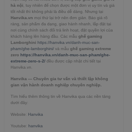
hà nội
, tuy nhiên để chọn được một đơn vị uy tín và giá
tốt nhất thì không phải là điều dễ dàng. Nhưng tại
Hanvika.vn
mọi thứ lại trở nên đơn giản. Báo giá rõ
ràng, sản phẩm đa dạng, giao hành nhanh, lắp đặt tại
nơi cùng chính sách đổi trả linh hoạt, đặt quyền lợi của
khách hàng lên hàng đầu. Các mẫu
ghế gaming
Lamborghini
https://hanvika.vn/danh-muc-san-
pham/ghe-lamborghini/
và mẫu
ghế gaming extreme
zero
https://hanvika.vn/danh-muc-san-pham/ghe-
extreme-zero-s-2/
đều được cập nhật chi tiết tại
Hanvika.vn.
Hanvika — Chuyên gia tư vấn và thiết lập không
gian vận hành doanh nghiệp chuyên nghiệp.
Tìm hiểu thêm thông tin về Hanvika qua các nền tảng
dưới đây:
Website:
Hanvika
Youtube:
hanvika