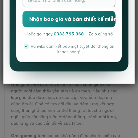
Hoặc gọi ngay
0333.795.368
·
Zalo cùng số
Hanvika cam kết bảo mật tuyệt đối thông tin
khách hàng!.
Ghế game giá rẻ đáp ứng mọi tiêu chuẩn của
một chiếc ghế văn phòng hiện đại.
Ghế game với cấu trúc thiết kế chắc chắn giúp cho
người ngồi cảm thấy yên tâm và an toàn. Hầu như các
loại ghế đều được bọc da cao cấp, vừa bền đẹp mà
cũng êm ái. Ghế có tựa gối đầu và đệm lưng kết hợp
cùng thân ghế tạo nên tư thế thẳng rất tốt cho người
ngồi, giúp cột sống luôn ở dáng thẳng, tránh mỏi lưng,
đau lưng và các vấn đề về sức khỏe.
Ghế game giá rẻ
còn có khả năng điều chỉnh chiều cao