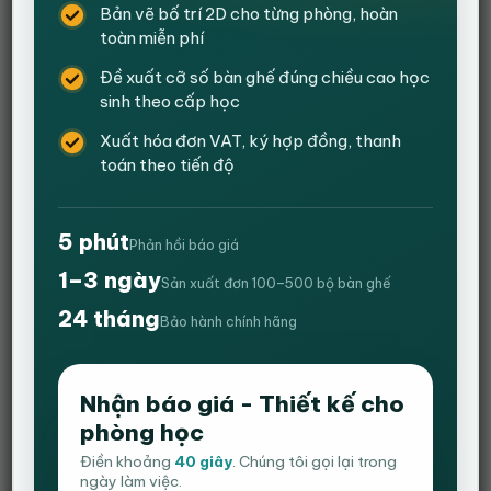
bó với công ty lâu hơn.
Bản vẽ bố trí 2D cho từng phòng, hoàn
toàn miễn phí
Đề xuất cỡ số bàn ghế đúng chiều cao học
sinh theo cấp học
Xuất hóa đơn VAT, ký hợp đồng, thanh
toán theo tiến độ
5 phút
Phản hồi báo giá
1–3 ngày
Sản xuất đơn 100–500 bộ bàn ghế
24 tháng
Bảo hành chính hãng
Nhận báo giá - Thiết kế cho
phòng học
Điền khoảng
40 giây
. Chúng tôi gọi lại trong
ngày làm việc.