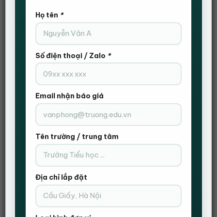
Họ tên
*
Số điện thoại / Zalo
*
Nội dung bài viết
Ghế game giá rẻ đang trở thành một phần của lối sống
năng động hơn.
Email nhận báo giá
Ghế game giá rẻ đáp ứng mọi tiêu chuẩn của một chiếc
ghế văn phòng hiện đại.
Tìm mua ghế game giá rẻ ở đâu?
Tên trường / trung tâm
Ghế game giá rẻ đang trở thành một phần
của lối sống năng động hơn.
Trong những năm trở về đây đã có rất nhiều ngành nghề
Địa chỉ lắp đặt
mới được tạo ra và phát triển nhiều hơn trước. Đó là kết
quả của sự thay đổi và phát sinh những nhu cầu mới
trong đời sống hiện nay. Điều này kéo theo sự ra đời của
rất nhiều công ty, đơn vị kinh doanh khác nhau với tinh