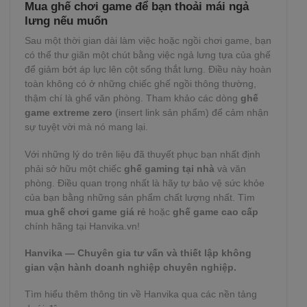
Mua ghế chơi game để bạn thoải mái ngả
lưng nếu muốn
Sau một thời gian dài làm việc hoặc ngồi chơi game, bạn
có thể thư giãn một chút bằng việc ngả lưng tựa của ghế
để giảm bớt áp lực lên cột sống thắt lưng. Điều này hoàn
toàn không có ở những chiếc ghế ngồi thông thường,
thậm chí là ghế văn phòng. Tham khảo các dòng
ghế
game extreme zero
(insert link sản phẩm) để cảm nhận
sự tuyệt vời mà nó mang lại.
Với những lý do trên liệu đã thuyết phục bạn nhất định
phải sở hữu một chiếc
ghế gaming tại nhà
và văn
phòng. Điều quan trọng nhất là hãy tự bảo vệ sức khỏe
của bạn bằng những sản phẩm chất lượng nhất. Tìm
mua
ghế chơi game giá rẻ
hoặc
ghế game cao cấp
chính hãng tại Hanvika.vn!
Hanvika — Chuyên gia tư vấn và thiết lập không
gian vận hành doanh nghiệp chuyên nghiệp.
Tìm hiểu thêm thông tin về Hanvika qua các nền tảng