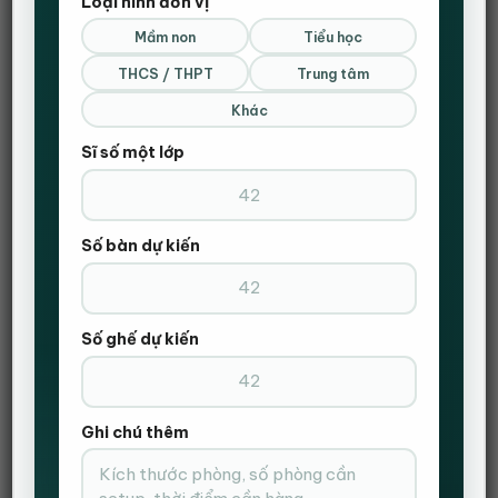
Loại hình đơn vị
ghế chơi game đa chức năng.
Ngoài ra, bạn có thể
Mầm non
Tiểu học
thư giãn lưng bằng cách kết hợp chỗ để chân và phần
hỗ trợ thắt lưng. Nó thật sự hữu ích khi bạn dễ dàng biến
THCS / THPT
Trung tâm
chiếc
ghế chơi game
thành một
ghế văn phòng ngả
lưng
để có những phút giây nghỉ ngơi thật thoải mái.
Khác
Sĩ số một lớp
Mua ghế chơi game để sở hữu một điểm tựa
lưng vững chắc
Khi ngồi mà không có điểm tựa, bạn sẽ có xu hướng lao
người về phía trước, khiến cho lưng của bạn không
Số bàn dự kiến
được thẳng và mỏi. Thậm chí có nhiều người khi đã
mua
ghế chơi game
rồi mà vẫn còn thói quen ngồi như cũ.
Điều này thật sự lãng phí. Thay vào đó, bạn hãy tập ngồi
sâu vào bên trong ghế, đặt hông sát thành ghế phía sau.
Số ghế dự kiến
Với tư thế ngồi này, nó sẽ đảm bảo cho cột sống của
bạn luôn có điểm tựa lưng vững chắc phía sau, tránh
mỏi lưng.
Ghi chú thêm
Mua ghế chơi game để làm giảm áp lực cho
thắt lưng khi ngồi