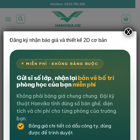
Bỏ
Hotline: 0333.795.368
qua
nội
dung
X
Đăng ký nhận báo giá và thiết kế 2D cơ bản
Mua ghế chơi game để cải thiện tư thế
ngồi
MIỄN PHÍ · KHÔNG RÀNG BUỘC
Đăng vào
14 Tháng 11, 2022
bởi
admin
Gửi sĩ số lớp, nhận lại
bản vẽ bố trí
phòng học của bạn
miễn phí
Views:
1.047
Mua ghế chơi game
có rất nhiều lý do khác nhau, tuy
Không phải bảng giá chung chung. Đội kỹ
nhiên một trong những lý do mà Hanvika.vn nhận được
thuật Hanvika tính đúng số bàn ghế, diện
rất nhiều lần chính là để giảm mỏi lưng, đau lưng và tạo
tích và chi phí cho từng phòng của trường
thói quen ngồi ghế cho đúng. Tuy nhiên, không phải ai
bạn.
cũng biết được những công năng tuyệt vời mà ghế
Bảng giá chi tiết có dấu công ty, dùng
gaming mang lại. Hãy cùng Hanvika.vn khám phá
ghế
được để trình duyệt
gaming cải thiện tư thế ngồi
cho bạn như thế nào