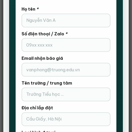
với độ cao của ghế mà thôi. Nhưng
ghế chơi game
thì
khác. Chiều cao ghế lý tưởng được xác định bởi số đo
Họ tên
*
cơ thể của bạn. Điều chỉnh độ cao của ghế cho đến khi
đùi và cẳng chân của bạn tạo thành một góc 90 độ với
đầu gối của bạn trong khi ngồi với bàn chân phẳng trên
mặt đất. Bàn chân của bạn phải phẳng trên sàn. Bạn có
Số điện thoại / Zalo
*
thể kê thêm một chỗ để chân nếu bàn làm việc đặc biệt
cao.
Email nhận báo giá
Mua ghế chơi game để đảm bảo chân luôn
chạm trên mặt sàn hoặc chỗ để riêng
Tên trường / trung tâm
Giữ chân vững chắc trên mặt đất là bước đầu tiên để đạt
được tư thế ngồi đúng đắn. Điều này mang lại sự cân
bằng cho cơ lưng. Khi bạn đặt chân lên chỗ để chân,
việc di chuyển cơ bắp chân và mắt cá chân sẽ dễ dàng
Địa chỉ lắp đặt
hơn nhiều, giúp giải phóng một số áp lực từ các cơ và
khớp của phần trên cơ thể. Hơn nữa, chỗ để chân được
thiết kế khoa học tạo điều kiện thuận lợi cho việc di
chuyển khi ngồi, đây là một lợi thế đáng kể của dòng