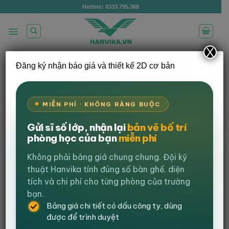
Bỏ
Hotline: 0333.795.368
qua
nội
dung
X
Đăng ký nhận báo giá và thiết kế 2D cơ bản
/
/
TRANG CHỦ
BÀN GAMING
BÀN CHỮ Z MẶT
GỖ
LỌC
MIỄN PHÍ · KHÔNG RÀNG BUỘC
Gửi sĩ số lớp, nhận lại
bản vẽ bố trí
-30%
phòng học của bạn
miễn phí
Không phải bảng giá chung chung. Đội kỹ
thuật Hanvika tính đúng số bàn ghế, diện
tích và chi phí cho từng phòng của trường
bạn.
Bảng giá chi tiết có dấu công ty, dùng
được để trình duyệt