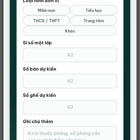
Loại hình đơn vị
Mầm non
Tiểu học
ĐẶT HÀNG NHANH
THCS / THPT
Trung tâm
Gọi Điện Xác Nhận Và Giao Hàng Tận Nơi
Khác
Sĩ số một lớp
Số bàn dự kiến
Số ghế dự kiến
Ghi chú thêm