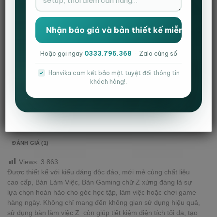
Danh mục:
Bàn chữ Z mặt gỗ
,
Bàn Gaming
Hoặc gọi ngay
0333.795.368
·
Zalo cùng số
Hanvika cam kết bảo mật tuyệt đối thông tin
khách hàng!.
MÔ TẢ
THÔNG TIN BỔ SUNG
ĐÁNH GIÁ (1)
Views:
3.863
Được thiết kế với kiểu dáng độc đáo, mới mẻ cùng chất liệu
cao cấp, Bàn Làm Việc, Bàn Gaming chữ Z xứng đáng là sự
lựa chọn hoàn hảo cho góc học tập, làm việc hoặc chơi game
hàng ngày. Không chỉ mang đến không gian sử dụng hiệu quả,
sử dụng bàn làm việc Z còn giúp tiết kiệm diện tích tối đa, tạo