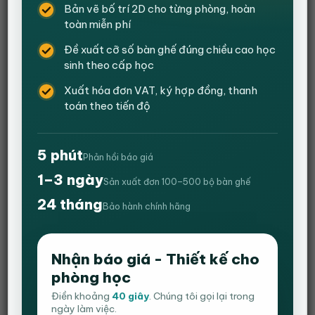
Bản vẽ bố trí 2D cho từng phòng, hoàn
toàn miễn phí
Đề xuất cỡ số bàn ghế đúng chiều cao học
sinh theo cấp học
Xuất hóa đơn VAT, ký hợp đồng, thanh
toán theo tiến độ
5 phút
Phản hồi báo giá
1–3 ngày
Sản xuất đơn 100–500 bộ bàn ghế
24 tháng
Bàn chữ Z mặt gỗ MDF – Màu Cà Phê
Bảo hành chính hãng
Nhận báo giá - Thiết kế cho
5
1
trên 5
Giá
Giá
700,000
₫
490,000
₫
dựa trên
gốc
hiện
phòng học
đánh giá
– Kích thước 1m2 x 60cm x 75cm (Dài – Rộng – Cao)
là:
tại
Điền khoảng
40 giây
. Chúng tôi gọi lại trong
700,000 ₫.
là:
ngày làm việc.
– Mặt bàn làm bằng chất liệu gỗ MDF phủ melamine chống