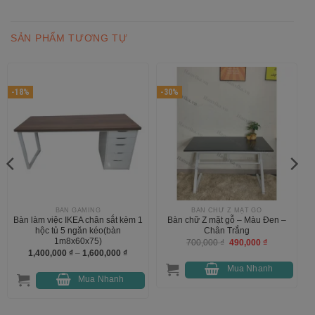
SẢN PHẨM TƯƠNG TỰ
-18%
-30%
BÀN GAMING
BÀN CHỮ Z MẶT GỖ
Bàn làm việc IKEA chân sắt kèm 1
Bàn chữ Z mặt gỗ – Màu Đen –
hộc tủ 5 ngăn kéo(bàn
Chân Trắng
1m8x60x75)
Giá
Giá
700,000
₫
490,000
₫
gốc
hiện
Khoảng
1,400,000
₫
–
1,600,000
₫
là:
tại
giá:
700,000 ₫.
là:
từ
Mua Nhanh
490,000 ₫.
1,400,000 ₫
Mua Nhanh
đến
1,600,000 ₫
 ₫.