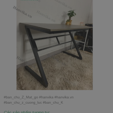
#ban_chu_Z_Mat_go #hanvika #hanvika.vn
#ban_chu_z_cuong_luc #ban_chu_K
Các sản phẩm tương tự: