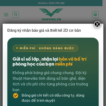
Bỏ
Hotline: 0333.795.368
qua
nội
dung
X
Đăng ký nhận báo giá và thiết kế 2D cơ bản
/
/
TRANG CHỦ
BÀN VĂN PHÒNG
BÀN GIÁM ĐỐC
LỌC
MIỄN PHÍ · KHÔNG RÀNG BUỘC
-9%
Gửi sĩ số lớp, nhận lại
bản vẽ bố trí
phòng học của bạn
miễn phí
Không phải bảng giá chung chung. Đội kỹ
thuật Hanvika tính đúng số bàn ghế, diện
tích và chi phí cho từng phòng của trường
bạn.
Bảng giá chi tiết có dấu công ty, dùng
được để trình duyệt