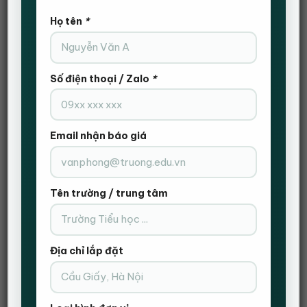
Độ mới: Mới 100% chưa qua sử dụng.
Họ tên
*
Bảo hành 12 tháng
Còn hàng
Số điện thoại / Zalo
*
Bàn giám đốc không hộc tủ HVK_BGD02 số lượng
THÊM VÀO GIỎ HÀNG
Email nhận báo giá
ĐẶT HÀNG NHANH
Gọi Điện Xác Nhận Và Giao Hàng Tận Nơi
Tên trường / trung tâm
Địa chỉ lắp đặt