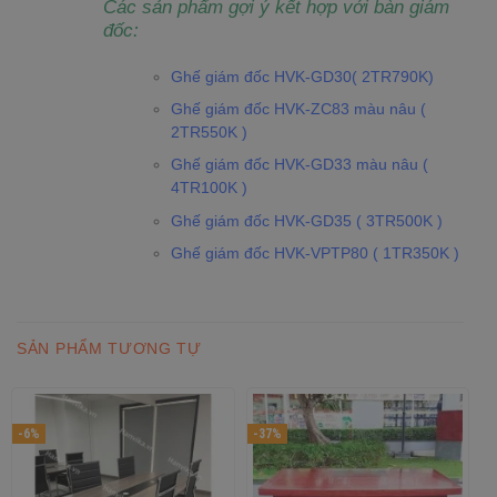
Các sản phẩm gợi ý kết hợp với bàn giám
đốc:
Ghế giám đốc HVK-GD30( 2TR790K)
Ghế giám đốc HVK-ZC83 màu nâu (
2TR550K )
Ghế giám đốc HVK-GD33 màu nâu (
4TR100K )
Ghế giám đốc HVK-GD35 ( 3TR500K )
Ghế giám đốc HVK-VPTP80 ( 1TR350K )
SẢN PHẨM TƯƠNG TỰ
-6%
-37%