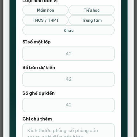
Loại hình đơn vị
Mầm non
Tiểu học
THCS / THPT
Trung tâm
Khác
Sĩ số một lớp
Danh mục:
Bàn giám đốc
,
Bàn văn phòng
Số bàn dự kiến
Thẻ:
bàn ghế văn phòng
,
BÀN GIÁM ĐỐC
,
bàn trưởng phòng
,
hanvika
Số ghế dự kiến
Ghi chú thêm
MÔ TẢ