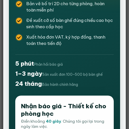
Bản vẽ bố trí 2D cho từng phòng, hoàn
toàn miễn phí
Đề xuất cỡ số bàn ghế đúng chiều cao học
sinh theo cấp học
Xuất hóa đơn VAT, ký hợp đồng, thanh
toán theo tiến độ
5 phút
Phản hồi báo giá
1–3 ngày
Sản xuất đơn 100–500 bộ bàn ghế
Bàn giám đốc không hộc tủ HVK_BGD02
24 tháng
Bảo hành chính hãng
Giá
Giá
1,600,000
₫
1,450,000
₫
gốc
hiện
Nhận báo giá - Thiết kế cho
Kích thước: Dài 1400(cm) – Rộng 700(cm) – Cao 750(cm)
là:
tại
phòng học
1,600,000 ₫.
là:
Chất liệu: Gỗ công nghiệp MDF sơn PU
1,450,000 ₫.
Điền khoảng
40 giây
. Chúng tôi gọi lại trong
Màu sắc bàn đa dạng, nhiều lựa chọn màu sắc để phù hợp
ngày làm việc.
mọi không gian.