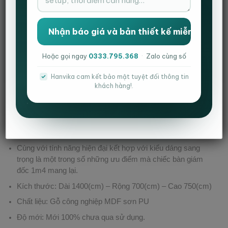
ĐÁNH GIÁ (0)
Views:
6.909
Thông tin chi tiết về bàn giám đốc 1M4 –
HVK_BGD02
Hoặc gọi ngay
0333.795.368
·
Zalo cùng số
Chiếc bàn giám vừa toát lên vẻ quyền uy, sang trọng của
Hanvika cam kết bảo mật tuyệt đối thông tin
người đứng đầu vừa sẵn sàng thách thức mọi không gian
khách hàng!.
căn phòng. Sau đây là một số thông tin nổi bật về bàn giám
đốc tại Hanvika:
Bàn giám đốc sơn PU 1m4 được làm bằng gỗ công
nghiệp MDF, sơn PU cao cấp.mặt bàn hình chữ nhật.
Cùng với tính năng hiện đại kết hợp với kiểu dáng sang
trọng là một trong số những ưu điểm mà chiếc bàn giám
đốc 1m4 mang lại.
Kích thước: Dài 1400(cm) – Rộng 700(cm) – Cao 750(cm)
Chất liệu: Gỗ công nghiệp MDF sơn PU
Độ mới: Mới 100% chưa qua sử dụng.