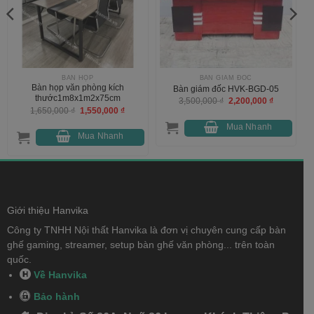
BÀN HỌP
BÀN GIÁM ĐỐC
Bàn họp văn phòng kích
Bàn giám đốc HVK-BGD-05
thước1m8x1m2x75cm
Giá
Giá
3,500,000
₫
2,200,000
₫
gốc
hiện
Giá
Giá
1,650,000
₫
1,550,000
₫
là:
tại
gốc
hiện
3,500,000 ₫.
là:
là:
tại
Mua Nhanh
000 ₫.
2,200,000 
1,650,000 ₫.
là:
Mua Nhanh
1,550,000 ₫.
Giới thiệu Hanvika
Công ty TNHH Nội thất Hanvika là đơn vị chuyên cung cấp bàn
ghế gaming, streamer, setup bàn ghế văn phòng... trên toàn
quốc.
Về Hanvika
Bảo hành