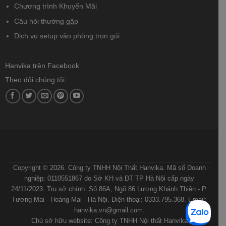
Chương trình Khuyến Mãi
Câu hỏi thường gặp
Dịch vụ setup văn phòng trọn gói
Hanvika trên Facebook
Theo dõi chúng tôi
ĐIỀU KHOẢN VÀ ĐIỀU KIỆN
CHÍNH SÁCH BẢO MẬT
CHÍNH SÁCH VẬN CHUYỂN VÀ GIAO NHẬN
QUY ĐỊNH VÀ HÌNH THỨC THANH TOÁN
HƯỚNG DẪN MUA HÀNG
Copyright © 2026. Công ty TNHH Nội Thất Hanvika. Mã số Doanh
nghiệp: 0110551867 do Sở KH và ĐT TP Hà Nội cấp ngày
24/11/2023. Trụ sở chính: Số 86A, Ngõ 86 Lương Khánh Thiện - P.
Tương Mai - Hoàng Mai - Hà Nội. Điện thoại: 0333.795.368. Email:
hanvika.vn@gmail.com.
Chủ sở hữu website: Công ty TNHH Nội thất Hanvika