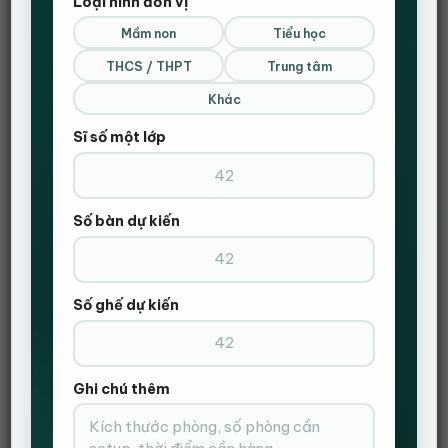
Loại hình đơn vị
Mầm non
Tiểu học
ĐẶT HÀNG NHANH
THCS / THPT
Trung tâm
Gọi Điện Xác Nhận Và Giao Hàng Tận Nơi
Khác
Sĩ số một lớp
Số bàn dự kiến
Số ghế dự kiến
Ghi chú thêm