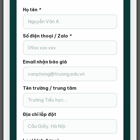
– Khả năng chịu trọng tải lên đến: 100Kg
– Lưng và đệm ngồi của ghế bọc da PU cao cấp với độ đàn hồi
Họ tên
*
cực tốt.
– Đệm ngồi bằng mút xốp Foam êm ái.
– Bánh xe làm từ nhựa PU giúp di chuyển nhẹ nhàng, bám sàn
tốt.
Số điện thoại / Zalo
*
– Chân ghế bọc nhựa PP cứng cáp.
2 – Bàn chữ Z
– Mặt bàn sơn PU bóng đẹp mắt, dễ dàng vệ sinh lau chùi.
Email nhận báo giá
– Kích thước 1m2 x 60cm x 75cm (Dài – Rộng – Cao)– Mặt
bàn làm bằng chất liệu gỗ MDF phủ melamine chống xước,
chống nước bề mặt, cứng cáp, chắc chắn.
Tên trường / trung tâm
– Chân sắt được thiết kế cách điệu hiện đại theo hình chữ Z,
khung sắt hộp dày 1.2mm phun sơn tĩnh điện chống gỉ, có đế
nhựa giảm trầy xước mặt sàn.
Địa chỉ lắp đặt
Còn hàng
Combo bàn chữ Z - Ghế gaming extreme zero S+ - Màu đen - Không 
THÊM VÀO GIỎ HÀNG