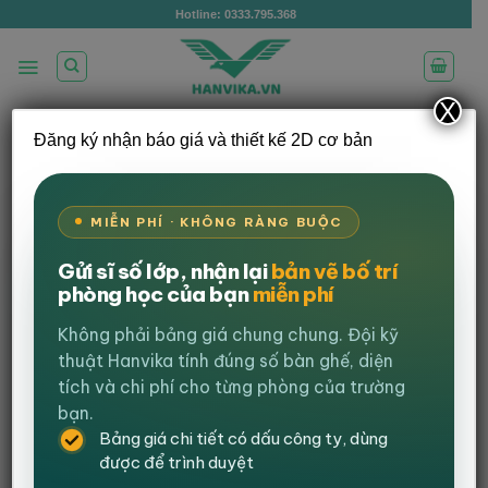
Bỏ
Hotline: 0333.795.368
qua
nội
dung
X
Đăng ký nhận báo giá và thiết kế 2D cơ bản
/
TRANG CHỦ
COMBO BÀN GHẾ GAMING
LỌC
MIỄN PHÍ · KHÔNG RÀNG BUỘC
-3%
Gửi sĩ số lớp, nhận lại
bản vẽ bố trí
phòng học của bạn
miễn phí
Không phải bảng giá chung chung. Đội kỹ
thuật Hanvika tính đúng số bàn ghế, diện
tích và chi phí cho từng phòng của trường
bạn.
Bảng giá chi tiết có dấu công ty, dùng
được để trình duyệt