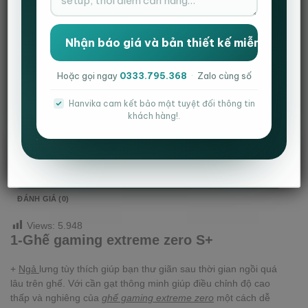
Danh mục:
Combo bàn ghế gaming
Thẻ:
bàn cá nhân
,
bàn chữ Z
,
bàn gaming
,
combo
,
ghế công thái học
,
ghế gaming
Hoặc gọi ngay
0333.795.368
·
Zalo cùng số
Hanvika cam kết bảo mật tuyệt đối thông tin
khách hàng!.
MÔ TẢ
ĐÁNH GIÁ (0)
Views:
5.948
1-Ghế gaming extreme zero S+
+
Ngả
lưng tùy thích giúp bạn thư giãn sau thời gian ngồi quá
lâu trên ghế. Với cần gạt thông minh giúp điều chỉnh độ cao
thấp và nghiêng của
ghế gaming extreme zero
một cách dễ