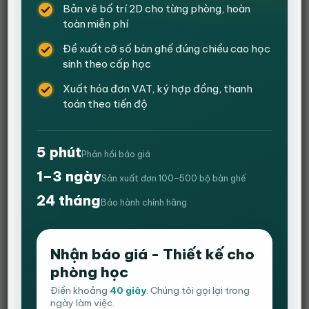
Bản vẽ bố trí 2D cho từng phòng, hoàn
toàn miễn phí
Đề xuất cỡ số bàn ghế đúng chiều cao học
sinh theo cấp học
Xuất hóa đơn VAT, ký hợp đồng, thanh
toán theo tiến độ
5 phút
Phản hồi báo giá
1–3 ngày
Sản xuất đơn 100–500 bộ bàn ghế
Combo bàn chữ Z – Ghế gaming extreme
24 tháng
Bảo hành chính hãng
zero S+ – Màu đen – Không gác chân
Giá
Giá
1,840,000
₫
1,790,000
₫
Nhận báo giá - Thiết kế cho
gốc
hiện
phòng học
1-Ghế gaming extreme zero S+
là:
tại
1,840,000 ₫.
là:
Điền khoảng
40 giây
. Chúng tôi gọi lại trong
– Ghế có thể ngả được 160 độ.
ngày làm việc.
1,790,000 ₫.