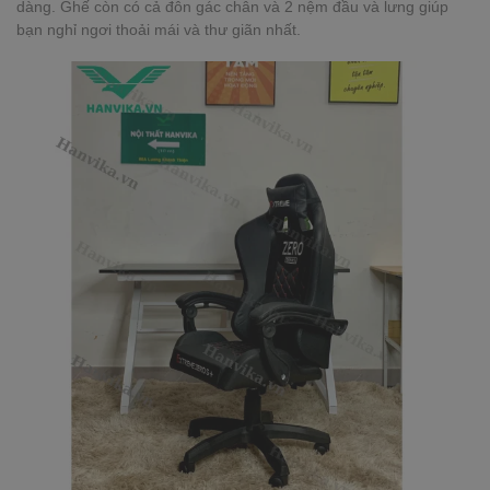
dàng. Ghế còn có cả đôn gác chân và 2 nệm đầu và lưng giúp
bạn nghỉ ngơi thoải mái và thư giãn nhất.