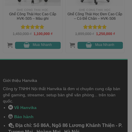
GHẾ CÔNG THÁI HỌC
GHẾ CÔNG THÁI HỌC
Ghế Công Thái Học Cao Cấp
Ghế Công Thái Học Đen Cao Cấp
HVK-S05 – Màu ghi
– Có Để Chân – HVK-S06
Được xếp
Giá
Giá
Được xếp
Giá
Giá
1,450,000
₫
1,100,000
₫
1,899,000
₫
1,250,000
₫
gốc
hiện
gốc
hiện
hạng
5
5
hạng
5
5
là:
tại
là:
tại
sao
sao
1,450,000 ₫.
là:
1,899,000 ₫.
là:
Mua Nhanh
Mua Nhanh
000 ₫.
1,100,000 ₫.
1,250,000 
Giới thiệu Hanvika
Công ty TNHH Nội thất Hanvika là đơn vị chuyên cung cấp bàn
ghế gaming, streamer, setup bàn ghế văn phòng... trên toàn
quốc.
Về Hanvika
Bảo hành
Địa chỉ: Số 86A, Ngõ 86 Lương Khánh Thiện - P.
Tương Mai - Hoàng Mai - Hà Nội