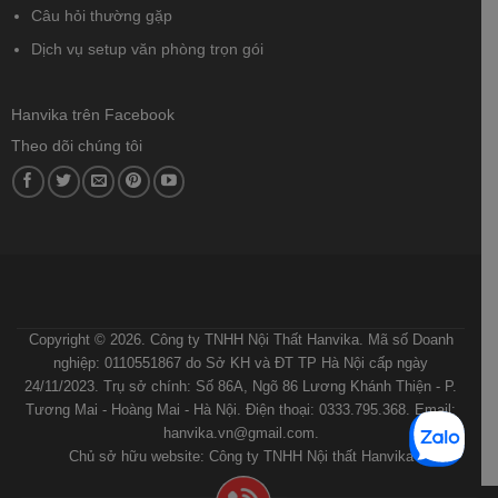
Câu hỏi thường gặp
Dịch vụ setup văn phòng trọn gói
Hanvika trên Facebook
Theo dõi chúng tôi
ĐIỀU KHOẢN VÀ ĐIỀU KIỆN
CHÍNH SÁCH BẢO MẬT
CHÍNH SÁCH VẬN CHUYỂN VÀ GIAO NHẬN
QUY ĐỊNH VÀ HÌNH THỨC THANH TOÁN
HƯỚNG DẪN MUA HÀNG
Copyright © 2026. Công ty TNHH Nội Thất Hanvika. Mã số Doanh
nghiệp: 0110551867 do Sở KH và ĐT TP Hà Nội cấp ngày
24/11/2023. Trụ sở chính: Số 86A, Ngõ 86 Lương Khánh Thiện - P.
Tương Mai - Hoàng Mai - Hà Nội. Điện thoại: 0333.795.368. Email:
hanvika.vn@gmail.com.
Chủ sở hữu website: Công ty TNHH Nội thất Hanvika