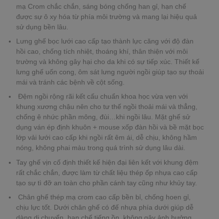
mạ Crom chắc chắn, sáng bóng chống han gỉ, hạn chế
được sự ô xy hóa từ phía môi trường và mang lại hiệu quả
sử dụng bền lâu.
Lưng ghế bọc lưới cao cấp tạo thành lực căng với độ đàn
hồi cao, chống tích nhiệt, thoáng khí, thân thiện với môi
trường và không gây hại cho da khi có sự tiếp xúc. Thiết kế
lưng ghế uốn cong, ôm sát lưng người ngồi giúp tạo sự thoải
mái và tránh các bệnh về cột sống.
Đệm ngồi rộng rãi kết cấu chuẩn khoa học vừa vẹn với
khung xương chậu nên cho tư thế ngồi thoải mái và thẳng,
chống ê nhức phần mông, đùi…khi ngồi lâu. Mặt ghế sử
dụng ván ép định khuôn + mouse xốp đàn hồi và bề mặt bọc
lớp vải lưới cao cấp khi ngồi rất êm ái, dễ chịu, không hầm
nóng, không phai màu trong quá trình sử dụng lâu dài.
Tay ghế vịn cố định thiết kế hiện đại liên kết với khung đệm
rất chắc chắn, được làm từ chất liệu thép ốp nhựa cao cấp
tạo sự tì đỡ an toàn cho phần cánh tay cũng như khủy tay.
Chân ghế thép mạ crom cao cấp bền bỉ, chống hoen gỉ,
chịu lực tốt. Dưới chân ghế có đế nhựa phía dưới giúp dễ
dàng di chuyển, hạn chế tiếng ồn, không gây ảnh hưởng