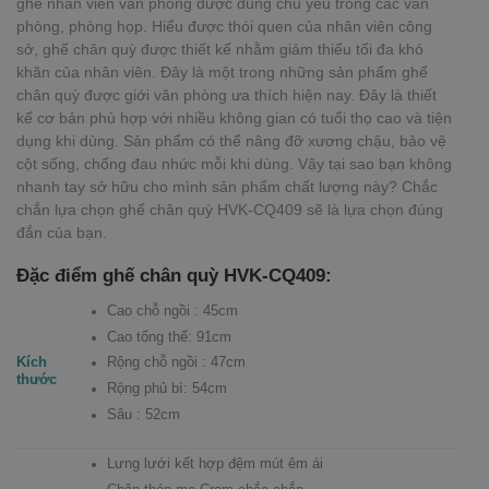
ghế nhân viên văn phòng được dùng chủ yếu trong các văn
phòng, phòng họp. Hiểu được thói quen của nhân viên công
sở, ghế chân quỳ được thiết kế nhằm giảm thiểu tối đa khó
khăn của nhân viên. Đây là một trong những sản phẩm ghế
chân quỳ được giới văn phòng ưa thích hiện nay. Đây là thiết
kế cơ bản phù hợp với nhiều không gian có tuổi thọ cao và tiện
dụng khi dùng. Sản phẩm có thể nâng đỡ xương chậu, bảo vệ
cột sống, chống đau nhức mỗi khi dùng. Vậy tại sao bạn không
nhanh tay sở hữu cho mình sản phẩm chất lượng này? Chắc
chắn lựa chọn ghế chân quỳ HVK-CQ409 sẽ là lựa chọn đúng
đắn của bạn.
Đặc điểm ghế chân quỳ HVK-CQ409:
Cao chỗ ngồi : 45cm
Cao tổng thể: 91cm
Kích
Rộng chỗ ngồi : 47cm
thước
Rộng phủ bì: 54cm
Sâu : 52cm
Lưng lưới kết hợp đệm mút êm ái