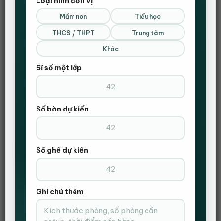
Loại hình đơn vị
Mầm non
Tiểu học
THCS / THPT
Trung tâm
Khác
Sĩ số một lớp
Số bàn dự kiến
Số ghế dự kiến
Danh mục:
Ghế chân quỳ
,
Ghế lưới
,
Ghế nhân viên
,
Ghế Văn Phòng
Ghi chú thêm
Thẻ:
ghế cá nhân
,
ghế chân quỳ
,
ghế nhân viên
,
ghế văn phòng