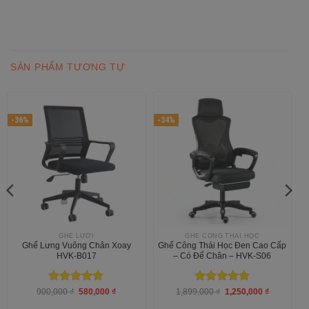
SẢN PHẨM TƯƠNG TỰ
-36%
-34%
GHẾ LƯỚI
GHẾ CÔNG THÁI HỌC
Ghế Lưng Vuông Chân Xoay
Ghế Công Thái Học Đen Cao Cấp
HVK-B017
– Có Để Chân – HVK-S06
Được xếp
Giá
Giá
Được xếp
Giá
Giá
900,000
₫
580,000
₫
1,899,000
₫
1,250,000
₫
gốc
hiện
gốc
hiện
hạng
5
5
hạng
5
5
là:
tại
là:
tại