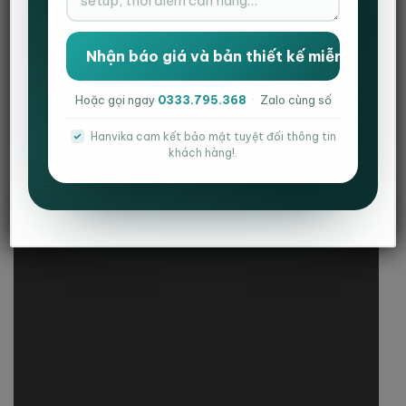
Hoặc gọi ngay
0333.795.368
·
Zalo cùng số
MÔ TẢ
Hanvika cam kết bảo mật tuyệt đối thông tin
THÔNG TIN BỔ SUNG
khách hàng!.
ĐÁNH GIÁ (1)
Views:
10.843
Ghế Lưng Trung Chân Quỳ HVK-CQ409