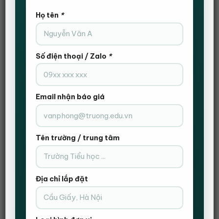
420,000 ₫.
Chất liệu:
nhựa, lưới
Họ tên
*
Cao tổng thể: 91cm
Rộng chỗ ngồi : 47cm
Kích thước:
Rộng phủ bì: 54cm
Sâu : 52cm
Số điện thoại / Zalo
*
Bảo hành:
12 tháng
Nhận setup văn phòng số lượng lớn.
Liên hệ:
0333.795.368
Chú ý:
Email nhận báo giá
Còn hàng
Ghế Chân Quỳ Đúc Lưng Trung HVK-CQ409 số lượng
Tên trường / trung tâm
THÊM VÀO GIỎ HÀNG
Địa chỉ lắp đặt
ĐẶT HÀNG NHANH
Gọi Điện Xác Nhận Và Giao Hàng Tận Nơi