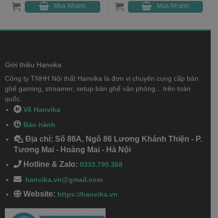
sao
sao
900,000 ₫.
là:
1,899,000 ₫.
là:
Mua Nhanh
Mua Nhanh
580,000 ₫.
1,250,000 
000 ₫.
Giới thiệu Hanvika
Công ty TNHH Nội thất Hanvika là đơn vị chuyên cung cấp bàn
ghế gaming, streamer, setup bàn ghế văn phòng... trên toàn
quốc.
Về Hanvika
Bảo hành
Địa chỉ: Số 86A, Ngõ 86 Lương Khánh Thiện - P.
Tương Mai - Hoàng Mai - Hà Nội
Hotline & Zalo:
0333.795.368
hanvika.vn@gmail.com
Website:
https://hanvika.vn