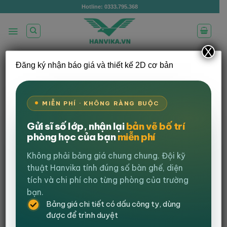
Bỏ
Hotline: 0333.795.368
qua
nội
dung
X
Đăng ký nhận báo giá và thiết kế 2D cơ bản
/
/
TRANG CHỦ
GHẾ VĂN PHÒNG
GHẾ NHÂN
/
VIÊN
GHẾ CHÂN QUỲ
LỌC
MIỄN PHÍ · KHÔNG RÀNG BUỘC
Gửi sĩ số lớp, nhận lại
bản vẽ bố trí
-38%
phòng học của bạn
miễn phí
Không phải bảng giá chung chung. Đội kỹ
thuật Hanvika tính đúng số bàn ghế, diện
tích và chi phí cho từng phòng của trường
bạn.
Bảng giá chi tiết có dấu công ty, dùng
được để trình duyệt