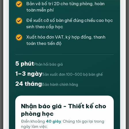
Bản vẽ bố trí 2D cho từng phòng, hoàn
toàn miễn phí
Đề xuất cỡ số bàn ghế đúng chiều cao học
sinh theo cấp học
Xuất hóa đơn VAT, ký hợp đồng, thanh
toán theo tiến độ
5 phút
Phản hồi báo giá
1–3 ngày
Sản xuất đơn 100–500 bộ bàn ghế
24 tháng
Bảo hành chính hãng
Ghế Chân Quỳ Đúc Lưng Trung HVK-CQ409
Nhận báo giá - Thiết kế cho
5
1
trên 5
Giá
Giá
680,000
₫
420,000
₫
phòng học
dựa trên
gốc
hiện
đánh giá
Mã:
HVK- CQ09
là:
tại
Điền khoảng
40 giây
. Chúng tôi gọi lại trong
680,000 ₫.
là:
ngày làm việc.
Màu sản phẩm:
Đen