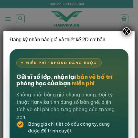
Bỏ
Hotline: 0333.795.368
qua
nội
dung
X
Đăng ký nhận báo giá và thiết kế 2D cơ bản
/
/
TRANG CHỦ
GHẾ VĂN PHÒNG
GHẾ NHÂN
/
VIÊN
GHẾ XOAY
LỌC
MIỄN PHÍ · KHÔNG RÀNG BUỘC
Gửi sĩ số lớp, nhận lại
bản vẽ bố trí
-28%
phòng học của bạn
miễn phí
Không phải bảng giá chung chung. Đội kỹ
thuật Hanvika tính đúng số bàn ghế, diện
tích và chi phí cho từng phòng của trường
bạn.
Bảng giá chi tiết có dấu công ty, dùng
được để trình duyệt