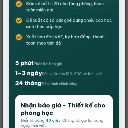
Bản vẽ bố trí 2D cho từng phòng, hoàn
toàn miễn phí
Đề xuất cỡ số bàn ghế đúng chiều cao học
sinh theo cấp học
Xuất hóa đơn VAT, ký hợp đồng, thanh
toán theo tiến độ
5 phút
Phản hồi báo giá
1–3 ngày
Sản xuất đơn 100–500 bộ bàn ghế
24 tháng
Bảo hành chính hãng
Ghế Công Thái Học, Ghế Văn Phòng Tựa
Đầu Chân Xoay Ngả lưng Thư Giãn, Có Gác
Chân HVK-S09 – Màu Trắng Đen
Nhận báo giá - Thiết kế cho
phòng học
Giá
Giá
2,000,000
₫
1,450,000
₫
gốc
hiện
Điền khoảng
40 giây
. Chúng tôi gọi lại trong
ngày làm việc.
Mã:
HVK-S09
là:
tại