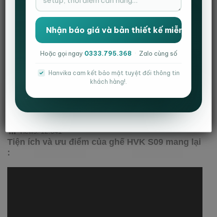
Hoặc gọi ngay
0333.795.368
·
Zalo cùng số
Hanvika cam kết bảo mật tuyệt đối thông tin
khách hàng!.
MÔ TẢ
THÔNG TIN BỔ SUNG
ĐÁNH GIÁ (0)
Views:
12.641
Tiện ích và ưu điểm của ghế HVK S09 mang lại
: