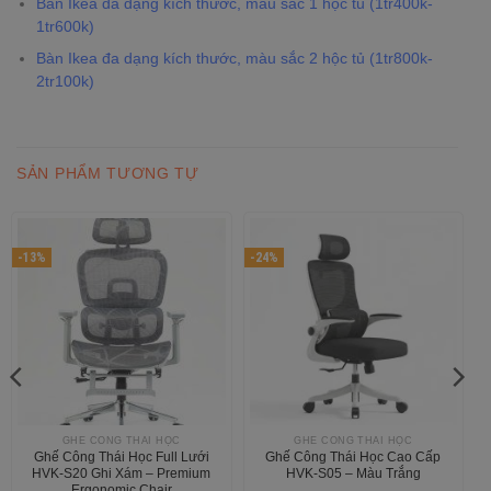
Bàn Ikea đa dạng kích thước, màu sắc 1 hộc tủ (1tr400k-
1tr600k)
Bàn Ikea đa dạng kích thước, màu sắc 2 hộc tủ (1tr800k-
2tr100k)
SẢN PHẨM TƯƠNG TỰ
-13%
-24%
GHẾ CÔNG THÁI HỌC
GHẾ CÔNG THÁI HỌC
Ghế Công Thái Học Full Lưới
Ghế Công Thái Học Cao Cấp
HVK-S20 Ghi Xám – Premium
HVK-S05 – Màu Trắng
Ergonomic Chair