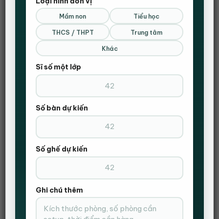
Loại hình đơn vị
Mầm non
Tiểu học
THCS / THPT
Trung tâm
Khác
Sĩ số một lớp
Số bàn dự kiến
Số ghế dự kiến
Ghi chú thêm
Danh mục:
Ghế Công thái học
,
Ghế Văn Phòng
,
Ghế xoay
Thẻ:
ghế cá nhân
,
ghế công thái học
,
ghế nhân viên
,
ghế văn phòng