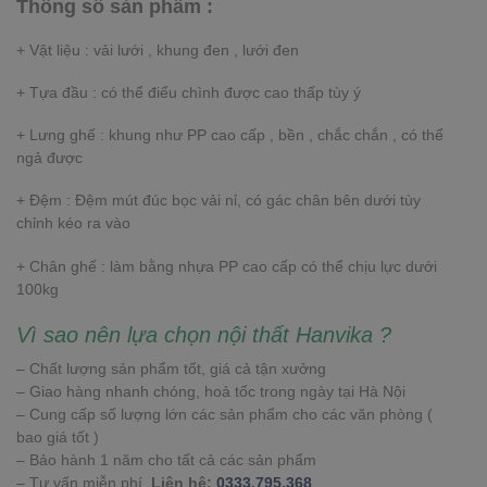
Thông số sản phẩm :
+ Vật liệu : vải lưới , khung đen , lưới đen
+ Tựa đầu : có thể điểu chình được cao thấp tùy ý
+ Lưng ghế : khung như PP cao cấp , bền , chắc chắn , có thể
ngả được
+ Đệm : Đệm mút đúc bọc vải nỉ, có gác chân bên dưới tùy
chỉnh kéo ra vào
+ Chân ghế : làm bằng nhựa PP cao cấp có thể chịu lực dưới
100kg
Vì sao nên lựa chọn nội thất Hanvika ?
– Chất lượng sản phẩm tốt, giá cả tận xưởng
– Giao hàng nhanh chóng, hoả tốc trong ngày tại Hà Nội
– Cung cấp số lượng lớn các sản phẩm cho các văn phòng (
bao giá tốt )
– Bảo hành 1 năm cho tất cả các sản phẩm
– Tư vấn miễn phí.
Liên hệ:
0333.795.368