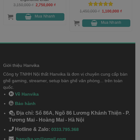
Giá
Giá
3,150,000
₫
2,750,000
₫
gốc
hiện
Được xếp
Giá
Giá
1,450,000
₫
1,100,000
₫
là:
tại
gốc
hiện
3,150,000 ₫.
là:
hạng
5
5
Mua Nhanh
là:
tại
2,750,000 ₫.
sao
1,450,000 ₫.
là:
Mua Nhanh
000 ₫.
1,100,000 
Giới thiệu Hanvika
Công ty TNHH Nội thất Hanvika là đơn vị chuyên cung cấp bàn
ghế gaming, streamer, setup bàn ghế văn phòng... trên toàn
quốc.
Về Hanvika
Bảo hành
Địa chỉ: Số 86A, Ngõ 86 Lương Khánh Thiện - P.
Tương Mai - Hoàng Mai - Hà Nội
Hotline & Zalo:
0333.795.368
hanvika.vn@gmail.com