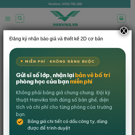
Bỏ
Hotline: 0333.795.368
qua
nội
dung
X
Đăng ký nhận báo giá và thiết kế 2D cơ bản
/
/
TRANG CHỦ
GHẾ GAMING
GHẾ EXTREME
/
ZERO
GHẾ EXTREME ZERO S+
LỌC
MIỄN PHÍ · KHÔNG RÀNG BUỘC
Gửi sĩ số lớp, nhận lại
bản vẽ bố trí
-45%
phòng học của bạn
miễn phí
Không phải bảng giá chung chung. Đội kỹ
thuật Hanvika tính đúng số bàn ghế, diện
tích và chi phí cho từng phòng của trường
bạn.
Bảng giá chi tiết có dấu công ty, dùng
được để trình duyệt