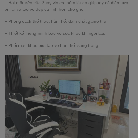
+ Hai mặt trên của 2 tay vịn có thêm lót da giúp tay có điểm tựa
êm ái và tạo vẻ đẹp cá tính hơn cho ghế.
+ Phong cách thể thao, hầm hố, đậm chất game thủ.
+ Thiết kế thông minh bảo vệ sức khỏe khi ngồi lâu.
+ Phối màu khác biệt tạo vẻ hầm hố, sang trọng.