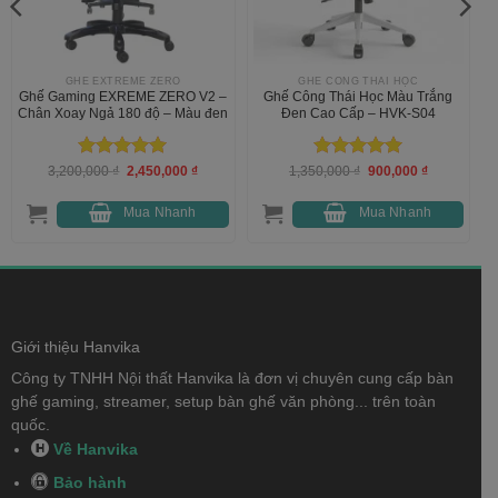
GHẾ EXTREME ZERO
GHẾ CÔNG THÁI HỌC
Ghế Gaming EXREME ZERO V2 –
Ghế Công Thái Học Màu Trắng
Chân Xoay Ngả 180 độ – Màu đen
Đen Cao Cấp – HVK-S04
Được xếp
Giá
Giá
Được xếp
Giá
Giá
3,200,000
₫
2,450,000
₫
1,350,000
₫
900,000
₫
gốc
hiện
gốc
hiện
hạng
5
5
hạng
5
5
là:
tại
là:
tại
sao
sao
3,200,000 ₫.
là:
1,350,000 ₫.
là:
Mua Nhanh
Mua Nhanh
000 ₫.
2,450,000 ₫.
900,000 ₫.
Giới thiệu Hanvika
Công ty TNHH Nội thất Hanvika là đơn vị chuyên cung cấp bàn
ghế gaming, streamer, setup bàn ghế văn phòng... trên toàn
quốc.
Về Hanvika
Bảo hành