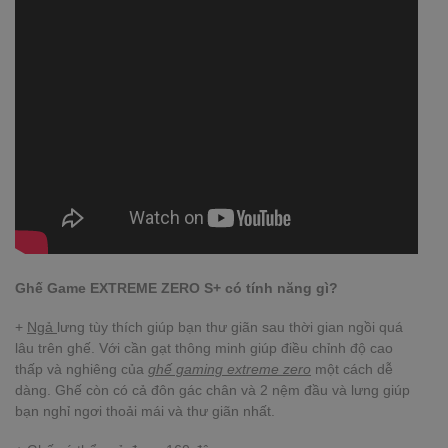
Ghế Game EXTREME ZERO S+ có tính năng gì?
+
Ngả
lưng tùy thích giúp bạn thư giãn sau thời gian ngồi quá
lâu trên ghế. Với cần gạt thông minh giúp điều chỉnh độ cao
thấp và nghiêng của
ghế gaming extreme zero
một cách dễ
dàng. Ghế còn có cả đôn gác chân và 2 nệm đầu và lưng giúp
bạn nghỉ ngơi thoải mái và thư giãn nhất.