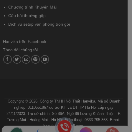
Chương trình Khuyến Mãi
Câu hỏi thường gặp
Dịch vụ setup văn phòng trọn gói
Hanvika trên Facebook
Theo dõi chúng tôi
ĐIỀU KHOẢN VÀ ĐIỀU KIỆN
CHÍNH SÁCH BẢO MẬT
CHÍNH SÁCH VẬN CHUYỂN VÀ GIAO NHẬN
QUY ĐỊNH VÀ HÌNH THỨC THANH TOÁN
HƯỚNG DẪN MUA HÀNG
Copyright © 2026. Công ty TNHH Nội Thất Hanvika. Mã số Doanh
nghiệp: 0110551867 do Sở KH và ĐT TP Hà Nội cấp ngày
24/11/2023. Trụ sở chính: Số 86A, Ngõ 86 Lương Khánh Thiện - P.
Tương Mai - Hoàng Mai - Hà Nội. Điện thoại: 0333.795.368. Email:
hanvika.vn@gmail.com.