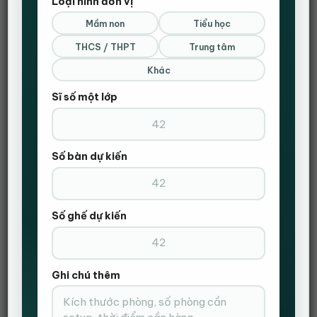
Loại hình đơn vị
Mầm non
Tiểu học
ĐẶT HÀNG NHANH
THCS / THPT
Trung tâm
Gọi Điện Xác Nhận Và Giao Hàng Tận Nơi
Khác
Sĩ số một lớp
Số bàn dự kiến
Số ghế dự kiến
Ghi chú thêm