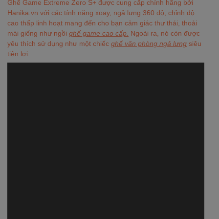
Ghế Game Extreme Zero S+ được cung cấp chính hãng bởi
Hanika.vn với các tính năng xoay, ngả lưng 360 độ, chỉnh độ
cao thấp linh hoạt mang đến cho bạn cảm giác thư thái, thoải
mái giống như ngồi
ghế game cao cấp.
Ngoài ra, nó còn được
yêu thích sử dụng như một chiếc
ghế văn phòng ngả lưng
siêu
tiện lợi.