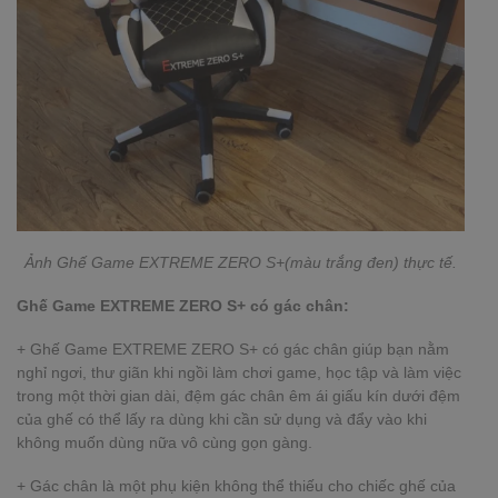
Ảnh
Ghế Game EXTREME ZERO S+(màu trắng đen) thực tế.
Ghế Game EXTREME ZERO S+ có gác chân:
+ Ghế Game EXTREME ZERO S+ có gác chân giúp bạn nằm
nghỉ ngơi, thư giãn khi ngồi làm chơi game, học tập và làm việc
trong một thời gian dài, đệm gác chân êm ái giấu kín dưới đệm
của ghế có thể lấy ra dùng khi cần sử dụng và đẩy vào khi
không muốn dùng nữa vô cùng gọn gàng.
+ Gác chân là một phụ kiện không thể thiếu cho chiếc ghế của