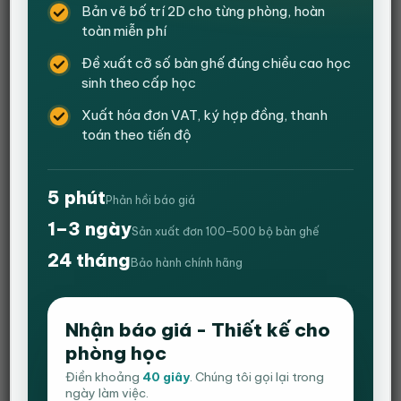
Bản vẽ bố trí 2D cho từng phòng, hoàn
toàn miễn phí
Đề xuất cỡ số bàn ghế đúng chiều cao học
sinh theo cấp học
Xuất hóa đơn VAT, ký hợp đồng, thanh
toán theo tiến độ
5 phút
Phản hồi báo giá
1–3 ngày
Sản xuất đơn 100–500 bộ bàn ghế
24 tháng
Bảo hành chính hãng
Ghế Gaming EXTREME ZERO S+ chân
xoay ngả lưng 160 – Màu Đen Trắng – Bản
Nâng Cấp
Nhận báo giá - Thiết kế cho
phòng học
Điền khoảng
40 giây
. Chúng tôi gọi lại trong
4.33
3
trên
Khoảng
1,200,000
₫
–
1,300,000
₫
ngày làm việc.
5 dựa