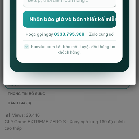
Danh mục:
Ghế Extreme zero
,
Ghế Extreme zero s+
,
Ghế gaming
Thẻ:
ghế cá nhân
,
ghế công thái học
,
ghế gaming
,
ghế văn phòng
Hoặc gọi ngay
0333.795.368
·
Zalo cùng số
Hanvika cam kết bảo mật tuyệt đối thông tin
khách hàng!.
MÔ TẢ
THÔNG TIN BỔ SUNG
ĐÁNH GIÁ (3)
Views:
29.446
Ghế Game EXTREME ZERO S+ Xoay ngả lưng 160 độ chỉnh
cao thấp