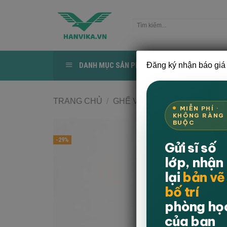
Bỏ
qua
Tìm
nội
kiếm:
dung
DANH MỤC SẢN PHẨM
Đăng ký nhận báo giá 
TRANG CHỦ
TRANG CHỦ
/
GHẾ VĂN PHÒNG
/
GHẾ NH
MIỄN PHÍ ·
KHÔNG RÀNG
BUỘC
-29%
Gửi sĩ số
lớp, nhận
lại
bản vẽ
bố trí
phòng họ
của bạn