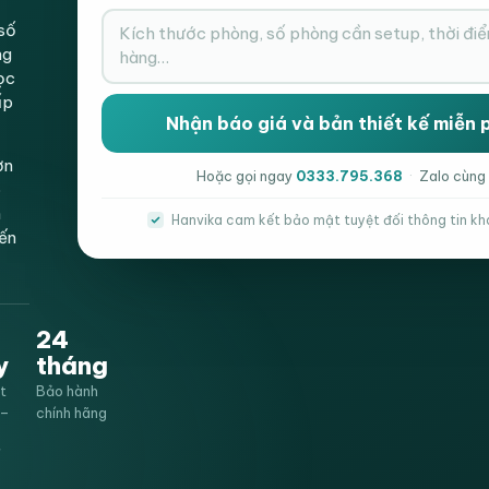
số
Đ
ng
Gọi Điện Xá
ọc
ấp
ơn
Hoặc gọi ngay
0333.795.368
·
Zalo cùng
p
h
Hanvika cam kết bảo mật tuyệt đối thông tin kh
iến
24
y
tháng
t
Bảo hành
0–
chính hãng
ế