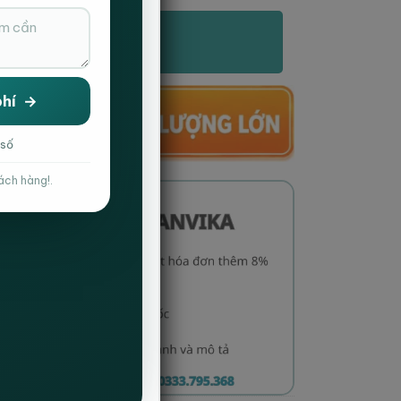
ẶT HÀNG NHANH
c Nhận Và Giao Hàng Tận Nơi
 số
ách hàng!.