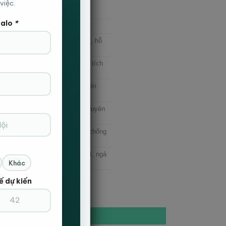
việc.
ng
/ Ghế nhân viên có tựa đầu
Zalo
*
k) chuyên nghiệp, lịch lãm
ng đỡ gáy, bọc lưới thoáng khí, hỗ
 cổ
t số cao cấp, co dãn tốt, chống tích
 cao, chống xẹp lún, bọc vải lưới
định, chất liệu nhựa PP đúc nguyên
i
ng nhựa PP đúc chịu lực cao, chống
độ, nâng hạ chiều cao linh hoạt, ngả
iãn
Khác
ế dự kiến
n có tựa đầu, chân nhựa đúc HVK-B018 số lượng
ÊM VÀO GIỎ HÀNG