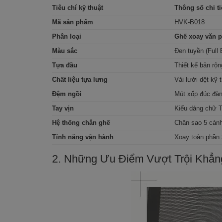
Tiêu chí kỹ thuật
Thông số chi t
Mã sản phẩm
HVK-B018
Phân loại
Ghế xoay văn 
Màu sắc
Đen tuyền (Full 
Tựa đầu
Thiết kế bản rộn
Chất liệu tựa lưng
Vải lưới dệt kỹ 
Đệm ngồi
Mút xốp đúc đàn
Tay vịn
Kiểu dáng chữ T
Hệ thống chân ghế
Chân sao 5 cánh
Tính năng vận hành
Xoay toàn phần 
2. Những Ưu Điểm Vượt Trội Khẳ