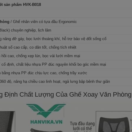
iết sản phẩm HVK-B018
phòng
/ Ghế nhân viên có tựa đầu Ergonomic
Black) chuyên nghiệp, lịch lãm
g nâng đỡ gáy, bọc lưới thoáng khí, hỗ trợ bảo vệ đốt sống cổ
thuật số cao cấp, co dãn tốt, chống tích nhiệt
 hồi cao, chống xẹp lún, bọc vải lưới mềm mại
 cố định, chất liệu nhựa PP đúc nguyên khối bo góc mềm mại
 bằng nhựa PP đúc chịu lực cao, chống trầy xước
360 độ, nâng hạ chiều cao linh hoạt, ngả lưng bập bênh thư giãn
ng Định Chất Lượng Của Ghế Xoay Văn Phòn