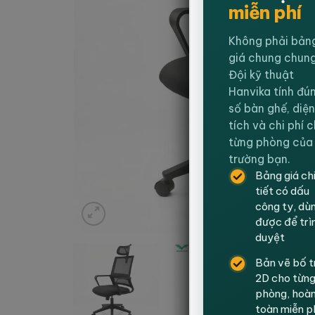
miễn phí
Không phải bản
giá chung chung
Đội kỹ thuật
Hanvika tính đú
số bàn ghế, diện
tích và chi phí 
từng phòng của
trường bạn.
Bảng giá ch
tiết có dấu
công ty, dù
được để trì
duyệt
Bản vẽ bố t
2D cho từn
phòng, hoà
toàn miễn p