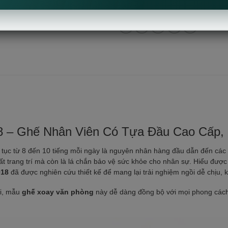
Danh mục:
Ghế Công thái học
,
Ghế nhân vi
 – Ghế Nhân Viên Có Tựa Đầu Cao Cấp,
ên tục từ 8 đến 10 tiếng mỗi ngày là nguyên nhân hàng đầu dẫn đến các
thất trang trí mà còn là lá chắn bảo vệ sức khỏe cho nhân sự. Hiểu đư
018
đã được nghiên cứu thiết kế để mang lại trải nghiệm ngồi dễ chịu, 
ại, mẫu
ghế xoay văn phòng
này dễ dàng đồng bộ với mọi phong cách 