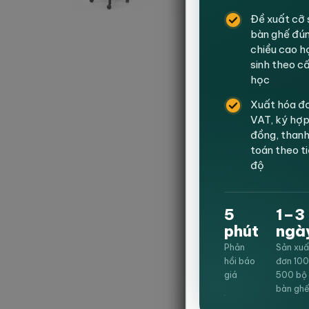
Đề xuất cỡ 
bàn ghế đú
chiều cao h
sinh theo c
học
Xuất hóa đ
VAT, ký hợ
đồng, than
toán theo t
độ
5
1–3
phút
ngà
Phản
Sản xuấ
hồi báo
đơn 10
giá
500 bộ
bàn gh