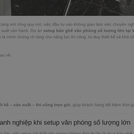
àng mở rộng quy mô, việc đầu tư vào không gian làm việc chuyên nghiệ
u suất vận hành. Dự án
setup bàn ghế văn phòng số lượng lớn tại
h là minh chứng rõ ràng cho năng lực thi công, tư duy thiết kế và khả 
ao về:
ết kế – sản xuất – thi công trọn gói
, giúp khách hàng tiết kiệm thời g
anh nghiệp khi setup văn phòng số lượng lớn
 lớn, việc setup nội thất văn phòng không đơn thuần là mua bàn ghế m