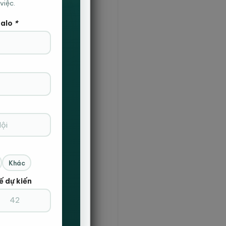
việc.
Zalo
*
Khác
ế dự kiến