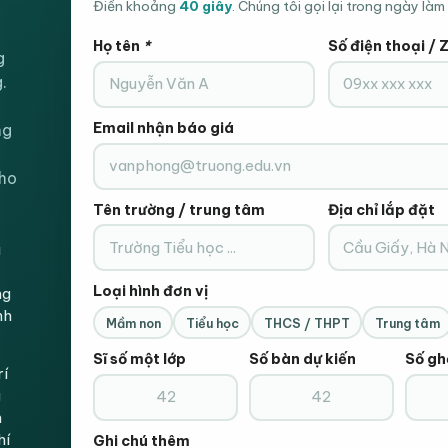
ồng bộ & tối ưu công năng
Điền khoảng
40 giây
. Chúng tôi gọi lại trong ngày làm 
Họ tên
*
Số điện thoại / 
g
.
ải pháp tối ưu chi phí
Email nhận báo giá
ng
 chóng & hiệu quả
cho
Tên trường / trung tâm
Địa chỉ lắp đặt
i
Loại hình đơn vị
ng
nh
Mầm non
Tiểu học
THCS / THPT
Trung tâm
g bộ
Sĩ số một lớp
Số bàn dự kiến
Số gh
rí
g
n
hí
Ghi chú thêm
thất văn phòng?