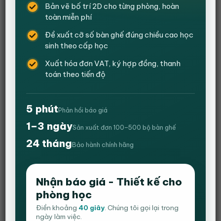
Bản vẽ bố trí 2D cho từng phòng, hoàn
văn phòng sang trọng cao cấp, nên sản phẩm bàn ghế
toàn miễn phí
yêu cầu phải là những sản phẩm tốt tính thẩm mĩ cao
và giá thành cũng ưu đãi.
Đề xuất cỡ số bàn ghế đúng chiều cao học
sinh theo cấp học
Xuất hóa đơn VAT, ký hợp đồng, thanh
toán theo tiến độ
5 phút
Phản hồi báo giá
1–3 ngày
Sản xuất đơn 100–500 bộ bàn ghế
24 tháng
Bảo hành chính hãng
Nhận báo giá - Thiết kế cho
phòng học
Điền khoảng
40 giây
. Chúng tôi gọi lại trong
ngày làm việc.