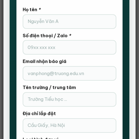
Họ tên
*
Đội ngũ nhân sự của Nội Thất Hanvika đã đến tận nơi
khảo sát hiện trạng, làm việc với chủ đầu tư và cả 2
Số điện thoại / Zalo
*
bên đã thống nhất về sản phẩm là 6 bàn họp cao cấp,
12 chân quỳ giám đốc và hàng chục chiếc ghế văn
phòng khác.
Email nhận báo giá
Tên trường / trung tâm
Địa chỉ lắp đặt