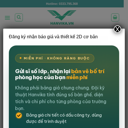
Bỏ
Hotline: 0333.795.368
qua
nội
dung
X
Đăng ký nhận báo giá và thiết kế 2D cơ bản
Setup văn phòng cao cấp tại Trường đại
học Điện Lực
MIỄN PHÍ · KHÔNG RÀNG BUỘC
Đăng vào
18 Tháng 8, 2024
bởi
Nguyễn Trung Kiên
Gửi sĩ số lớp, nhận lại
bản vẽ bố trí
phòng học của bạn
miễn phí
Views:
867
Setup văn phòng cao cấp tại Trường
Không phải bảng giá chung chung. Đội kỹ
đại học Điện Lực
thuật Hanvika tính đúng số bàn ghế, diện
tích và chi phí cho từng phòng của trường
Mới đây
Nội Thất Hanvika
đã thực hiện một dự án
bạn.
setup văn phòng tại Trường đại học Điện Lực với nhiều
Bảng giá chi tiết có dấu công ty, dùng
sản phẩm cao cấp.
được để trình duyệt
Nhận được yêu cầu từ khách hàng là cần setup một