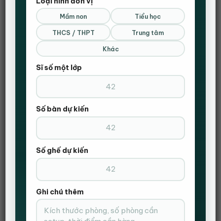
Loại hình đơn vị
Mầm non
Tiểu học
THCS / THPT
Trung tâm
Khác
Cùng với đó là yêu cầu thi công thanh để kịp tiến độ,
Sĩ số một lớp
nhận được yêu cầu đó Nội Thất Hanvika đã tập trung
nhân sự và hoàn thành setup xong văn phòng chỉ trong
2 ngày.
Số bàn dự kiến
Mọi người cùng chiêm ngưỡng sản phẩm bên mình
nhé!!!
Số ghế dự kiến
Ghi chú thêm