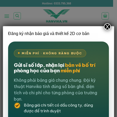
Bỏ
Hotline: 0333.795.368
qua
nội
dung
X
Đăng ký nhận báo giá và thiết kế 2D cơ bản
Dự án triển khai Setup văn phòng Lớp
học công nghệ Mindx – Bắc Ninh
MIỄN PHÍ · KHÔNG RÀNG BUỘC
Đăng vào
31 Tháng 8, 2023
bởi
admin
Gửi sĩ số lớp, nhận lại
bản vẽ bố trí
phòng học của bạn
miễn phí
Views:
3.491
Không phải bảng giá chung chung. Đội kỹ
Nội dung bài viết
thuật Hanvika tính đúng số bàn ghế, diện
Hanvika Setup Không Gian Lớp Học Công Nghệ MindX
tích và chi phí cho từng phòng của trường
Hải Phòng Với 120 Bộ Bàn Ghế Hiện Đại
bạn.
Giải Pháp Bàn Ghế Phù Hợp Cho Lớp Học Công Nghệ Hiện Đại
Bảng giá chi tiết có dấu công ty, dùng
Bàn Chân Chữ T Chắc Chắn – Thiết Kế Tối Ưu Cho Không
được để trình duyệt
Gian Học Tập
Ghế Chân Quỳ Đúc Lưng Trung – Êm Ái Và Bền Bỉ