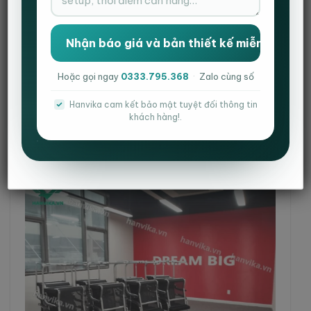
Hiểu được điều đó, Hanvika lựa chọn hệ thống bàn ghế
với thiết kế hiện đại, phù hợp với mô hình lớp học công
nghệ và môi trường đào tạo chuyên nghiệp.
Sự đồng bộ trong nội thất giúp:
Hoặc gọi ngay
0333.795.368
·
Zalo cùng số
Tối ưu diện tích lớp học
Hanvika cam kết bảo mật tuyệt đối thông tin
khách hàng!.
Tạo cảm giác chuyên nghiệp và hiện đại
Hỗ trợ học viên tập trung tốt hơn
Nâng cao trải nghiệm học tập và giảng dạy