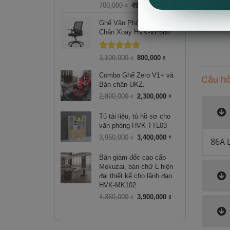
Được xếp
Giá
Giá
700,000
490,000
₫
₫
hạng
5.00
gốc
hiện
5 sao
là:
tại
Ghế Văn Phòng Tay Gập
700,000 ₫.
là:
Chân Xoay HVK-VP680
490,000 ₫.
Được xếp
Giá
Giá
1,100,000
800,000
₫
₫
hạng
5.00
gốc
hiện
5 sao
là:
tại
Combo Ghế Zero V1+ và
Câu hỏ
1,100,000 ₫.
là:
Bàn chân UKZ.
800,000 ₫.
Giá
Giá
2,800,000
2,300,000
₫
₫
gốc
hiện
là:
tại
Tủ tài liệu, tủ hồ sơ cho
2,800,000 ₫.
là:
văn phòng HVK-TTL03
2,300,000 ₫.
Giá
Giá
3,950,000
3,400,000
₫
₫
86A 
gốc
hiện
là:
tại
Bàn giám đốc cao cấp
3,950,000 ₫.
là:
Mokuzai, bàn chữ L hiện
3,400,000 ₫.
đại thiết kế cho lãnh đạo
HVK-MK102
Giá
Giá
4,350,000
3,900,000
₫
₫
gốc
hiện
là:
tại
4,350,000 ₫.
là:
3,900,000 ₫.