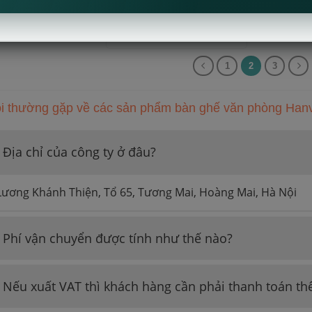
Được xếp
Giá
Giá
2,000,000
₫
1,450,000
₫
gốc
hiện
hạng
5
5
là:
tại
sao
2,000,000 ₫.
là:
Mua Nhanh
1,450,000 ₫.
1
2
3
i thường gặp về các sản phẩm bàn ghế văn phòng Han
Địa chỉ của công ty ở đâu?
Lương Khánh Thiện, Tổ 65, Tương Mai, Hoàng Mai, Hà Nội
Phí vận chuyển được tính như thế nào?
Nếu xuất VAT thì khách hàng cần phải thanh toán th