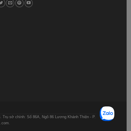
ỨC THANH TOÁN
HƯỚNG DẪN MUA HÀNG
 Trụ sở chính: Số 86A, Ngõ 86 Lương Khánh Thiện - P.
l.com.