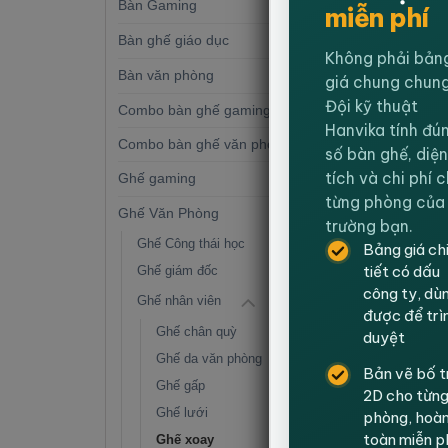
Bàn Gaming
(21)
miễn phí
GH
Ghế Côn
Bàn ghế giáo dục
(27)
Cấp – C
Không phải bản
Bàn văn phòng
(72)
giá chung chung
Đội kỹ thuật
1,89
Combo bàn ghế gaming
(8)
Hanvika tính đú
Combo bàn ghế văn phòng
(8)
số bàn ghế, diện
tích và chi phí 
Ghế gaming
(11)
từng phòng của
Ghế Văn Phòng
(90)
trường bạn.
-33%
Ghế Công thái học
Bảng giá ch
tiết có dấu
Ghế giám đốc
công ty, dù
Ghế nhân viên
được để trì
Ghế chân quỳ
duyệt
Ghế da văn phòng
Bản vẽ bố t
Ghế gấp
2D cho từn
GH
Ghế lưới
phòng, hoà
Ghế Côn
toàn miễn p
Ghế xoay
Đen 