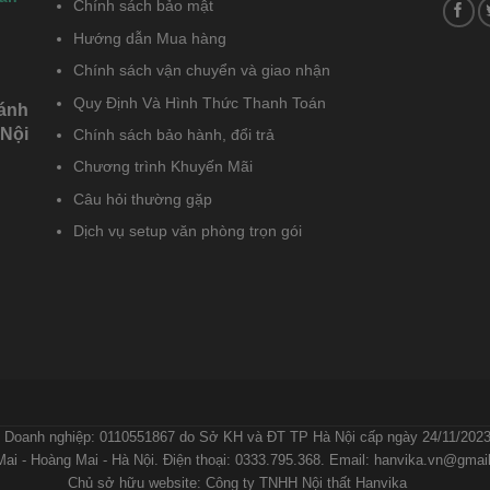
Chính sách bảo mật
Hướng dẫn Mua hàng
Chính sách vận chuyển và giao nhận
Quy Định Và Hình Thức Thanh Toán
hánh
 Nội
Chính sách bảo hành, đổi trả
Chương trình Khuyến Mãi
Câu hỏi thường gặp
Dịch vụ setup văn phòng trọn gói
ẢO MẬT
CHÍNH SÁCH VẬN CHUYỂN VÀ GIAO NHẬN
QUY ĐỊNH VÀ HÌNH TH
 Doanh nghiệp: 0110551867 do Sở KH và ĐT TP Hà Nội cấp ngày 24/11/2023.
ai - Hoàng Mai - Hà Nội. Điện thoại: 0333.795.368. Email: hanvika.vn@gmai
Chủ sở hữu website: Công ty TNHH Nội thất Hanvika