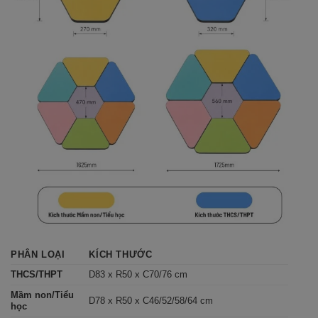
PHÂN LOẠI
KÍCH THƯỚC
THCS/THPT
D83 x R50 x C70/76 cm
Mầm non/Tiểu
D78 x R50 x C46/52/58/64 cm
học