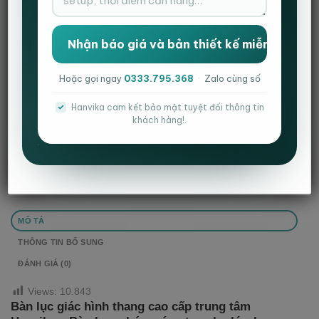
Danh mục:
Bàn ghế mầm non
,
Bàn ghế trung tâm
,
Bàn ghế trường học
Hoặc gọi ngay
0333.795.368
·
Zalo cùng số
Thẻ:
bàn gấp gọn
,
bàn ghế training
,
bàn ghế trung tâm
,
bàn học nhóm
,
hanvika
Hanvika cam kết bảo mật tuyệt đối thông tin
khách hàng!.
MÔ TẢ
THÔNG TIN BỔ SUNG
ĐÁNH GIÁ (0)
Views:
10.843
Bàn lục giác hình thang cao cấp trung tâm