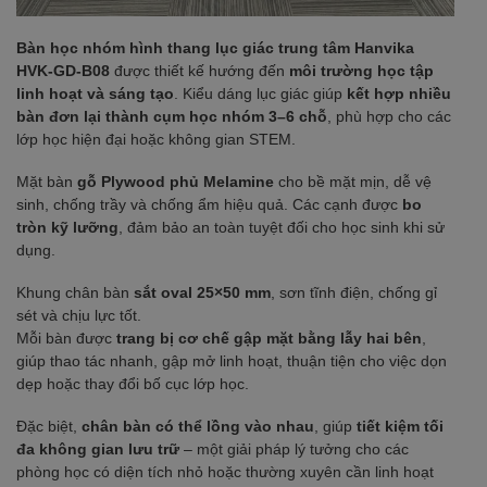
Bàn học nhóm hình thang lục giác trung tâm Hanvika
HVK-GD-B08
được thiết kế hướng đến
môi trường học tập
linh hoạt và sáng tạo
. Kiểu dáng lục giác giúp
kết hợp nhiều
bàn đơn lại thành cụm học nhóm 3–6 chỗ
, phù hợp cho các
lớp học hiện đại hoặc không gian STEM.
Mặt bàn
gỗ Plywood phủ Melamine
cho bề mặt mịn, dễ vệ
sinh, chống trầy và chống ẩm hiệu quả. Các cạnh được
bo
tròn kỹ lưỡng
, đảm bảo an toàn tuyệt đối cho học sinh khi sử
dụng.
Khung chân bàn
sắt oval 25×50 mm
, sơn tĩnh điện, chống gỉ
sét và chịu lực tốt.
Mỗi bàn được
trang bị cơ chế gập mặt bằng lẫy hai bên
,
giúp thao tác nhanh, gập mở linh hoạt, thuận tiện cho việc dọn
dẹp hoặc thay đổi bố cục lớp học.
Đặc biệt,
chân bàn có thể lồng vào nhau
, giúp
tiết kiệm tối
đa không gian lưu trữ
– một giải pháp lý tưởng cho các
phòng học có diện tích nhỏ hoặc thường xuyên cần linh hoạt