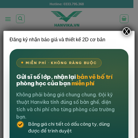
Bỏ
Hotline: 0333.795.368
qua
nội
dung
X
Đăng ký nhận báo giá và thiết kế 2D cơ bản
/
/
TRANG CHỦ
BÀN GHẾ GIÁO DỤC
BÀN GHẾ
TRUNG TÂM
LỌC
MIỄN PHÍ · KHÔNG RÀNG BUỘC
Gửi sĩ số lớp, nhận lại
bản vẽ bố trí
-21%
phòng học của bạn
miễn phí
Không phải bảng giá chung chung. Đội kỹ
thuật Hanvika tính đúng số bàn ghế, diện
tích và chi phí cho từng phòng của trường
bạn.
Bảng giá chi tiết có dấu công ty, dùng
được để trình duyệt