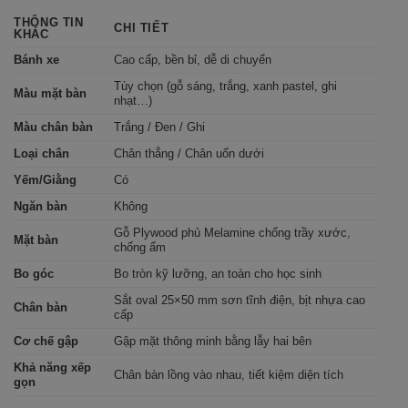
THÔNG TIN
CHI TIẾT
KHÁC
Bánh xe
Cao cấp, bền bỉ, dễ di chuyển
Tùy chọn (gỗ sáng, trắng, xanh pastel, ghi
Màu mặt bàn
nhạt…)
Màu chân bàn
Trắng / Đen / Ghi
Loại chân
Chân thẳng / Chân uốn dưới
Yếm/Giằng
Có
Ngăn bàn
Không
Gỗ Plywood phủ Melamine chống trầy xước,
Mặt bàn
chống ẩm
Bo góc
Bo tròn kỹ lưỡng, an toàn cho học sinh
Sắt oval 25×50 mm sơn tĩnh điện, bịt nhựa cao
Chân bàn
cấp
Cơ chế gập
Gập mặt thông minh bằng lẫy hai bên
Khả năng xếp
Chân bàn lồng vào nhau, tiết kiệm diện tích
gọn