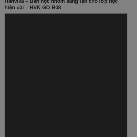
Hanvika – Bàn học nhóm sáng tạo cho lớp học
hiện đại – HVK-GD-B08