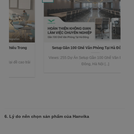
Setup Gần 100 Ghế Văn Phòng Tại Hà Đông, Hà Nội
K
Views: 255 Dự Án Setup Gần 100 Ghế Văn Phòng Tại Hà
Vi
Đông, Hà Nội [...]
6. Lý do nên chọn sản phẩm của Hanvika