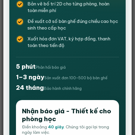
Bản vẽ bố trí 2D cho từng phòng, hoàn
toàn miễn phí
Đề xuất cỡ số bàn ghế đúng chiều cao học
sinh theo cấp học
Xuất hóa đơn VAT, ký hợp đồng, thanh
toán theo tiến độ
5 phút
Phản hồi báo giá
1–3 ngày
Sản xuất đơn 100–500 bộ bàn ghế
24 tháng
Bàn lục giác cao cấp, học nhóm hình thang –
Bảo hành chính hãng
Bàn học sáng tạo cho lớp học hiện đại HVK-
GD-B08
Nhận báo giá - Thiết kế cho
phòng học
Giá
Giá
1,400,000
₫
1,100,000
₫
gốc
hiện
Điền khoảng
40 giây
. Chúng tôi gọi lại trong
Mã:
HVK‑GD‑B08
là:
tại
ngày làm việc.