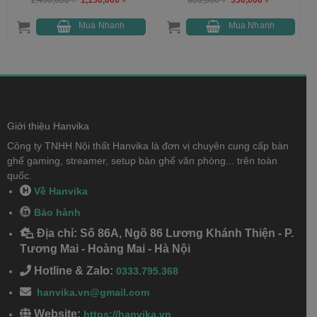
gốc
hiện
gốc
hiện
là:
tại
là:
tại
1,450,000 ₫.
là:
600,000 ₫.
là:
Mua Nhanh
Mua Nhanh
1,150,000 ₫.
350,000 ₫.
000 ₫.
Giới thiệu Hanvika
Công ty TNHH Nội thất Hanvika là đơn vị chuyên cung cấp bàn
ghế gaming, streamer, setup bàn ghế văn phòng... trên toàn
quốc.
Về Hanvika
Bảo hành
Địa chỉ: Số 86A, Ngõ 86 Lương Khánh Thiện - P.
Tương Mai - Hoàng Mai - Hà Nội
Hotline & Zalo:
0333.795.368
hanvika.vn@gmail.com
Website:
https://hanvika.vn