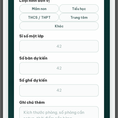
Loại hình đơn vị
Mầm non
Tiểu học
THÊM VÀO GIỎ HÀNG
THCS / THPT
Trung tâm
ĐẶT HÀNG NHANH
Khác
Gọi Điện Xác Nhận Và Giao Hàng Tận Nơi
Sĩ số một lớp
Số bàn dự kiến
Số ghế dự kiến
Ghi chú thêm