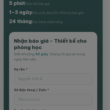
5 phút
Phản hồi báo giá
1–3 ngày
Sản xuất đơn 100–500 bộ bàn ghế
24 tháng
Bảo hành chính hãng
Nhận báo giá - Thiết kế cho
phòng học
Điền khoảng
40 giây
. Chúng tôi gọi lại trong
ngày làm việc.
Họ tên
*
Số điện thoại / Zalo
*