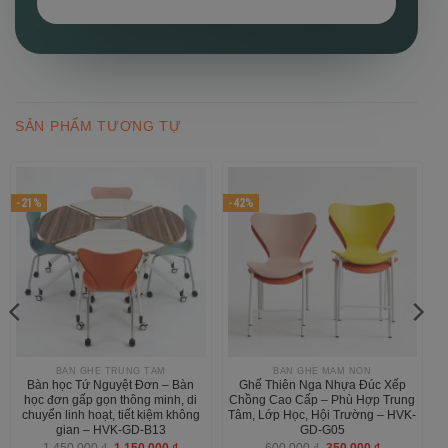
SẢN PHẨM TƯƠNG TỰ
-21%
-42%
BÀN GHẾ TRUNG TÂM
BÀN GHẾ MẦM NON
Bàn học Tứ Nguyệt Đơn – Bàn
Ghế Thiên Nga Nhựa Đúc Xếp
học đơn gấp gọn thông minh, di
Chồng Cao Cấp – Phù Hợp Trung
chuyển linh hoạt, tiết kiệm không
Tâm, Lớp Học, Hội Trường – HVK-
gian – HVK-GD-B13
GD-G05
Giá
Giá
Giá
Giá
1,450,000
₫
1,150,000
₫
600,000
₫
350,000
₫