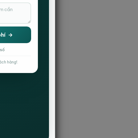
 số
ách hàng!.