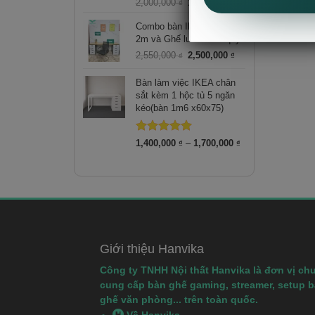
Được xếp
Giá
Giá
2,000,000
1,450,000
₫
₫
hạng
5.00
gốc
hiện
5 sao
là:
tại
Combo bàn Ikea 2 hộc tủ
2,000,000 ₫.
là:
2m và Ghế lưới chân quỳ
1,450,000 ₫.
Giá
Giá
2,550,000
2,500,000
₫
₫
gốc
hiện
là:
tại
Bàn làm việc IKEA chân
2,550,000 ₫.
là:
sắt kèm 1 hộc tủ 5 ngăn
2,500,000 ₫.
kéo(bàn 1m6 x60x75)
Được xếp
Khoảng
1,400,000
–
1,700,000
₫
₫
hạng
5.00
giá:
5 sao
từ
1,400,000 ₫
đến
1,700,000 ₫
Giới thiệu Hanvika
Công ty TNHH Nội thất Hanvika là đơn vị ch
cung cấp bàn ghế gaming, streamer, setup 
ghế văn phòng... trên toàn quốc.
Về Hanvika