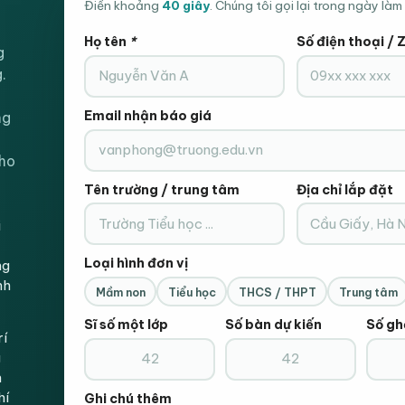
Điền khoảng
40 giây
. Chúng tôi gọi lại trong ngày làm 
Họ tên
*
Số điện thoại / 
Phí vận chuyển được tính như thế nào?
g
.
Nếu xuất VAT thì khách hàng cần phải thanh toán th
Email nhận báo giá
ng
cho
Giao hàng hỏa tốc khu vực Hà Nội
Tên trường / trung tâm
Địa chỉ lắp đặt
i
Có làm hợp đồng được không?
Loại hình đơn vị
ng
nh
Mầm non
Tiểu học
THCS / THPT
Trung tâm
Thời gian bảo hành bao lâu?
Sĩ số một lớp
Số bàn dự kiến
Số gh
rí
g
Xem catalog ở đâu?
n
hí
Ghi chú thêm