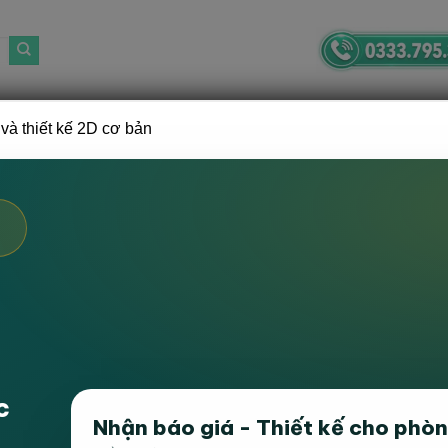
và thiết kế 2D cơ bản
GHẾ VĂN PHÒNG
BÀN, TỦ VĂN PHÒNG
BÀN GHẾ GAMING
B
ÒNG HỌP
m thấy sản phẩm nào khớp với lựa chọn của bạn.
i thường gặp về các sản phẩm bàn ghế văn phòng Han
Địa chỉ của công ty ở đâu?
c
Nhận báo giá - Thiết kế cho phò
Lương Khánh Thiện, Tổ 65, Tương Mai, Hoàng Mai, Hà Nội