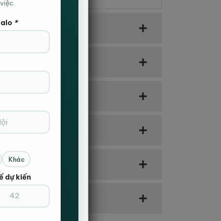
việc.
Zalo
*
êm bao nhiêu ?
Khác
ế dự kiến