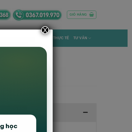
GIỎ HÀNG
X
ÀN GHẾ GIÁO DỤC
DỰ ÁN THỰC TẾ
TƯ VẤN
vika
ng học