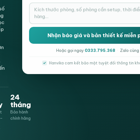
số
ng
ọc
ấp
ơn
Hoặc gọi ngay
0333.795.368
·
Zalo cùng
p
h
Hanvika cam kết bảo mật tuyệt đối thông tin kh
iến
24
y
tháng
t
Bảo hành
0–
chính hãng
ế