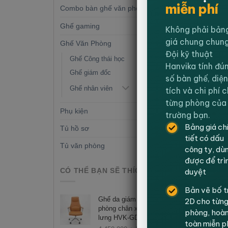
miễn phí
Combo bàn ghế văn phòng
(8)
Ghế gaming
(11)
Không phải bản
giá chung chung
Ghế Văn Phòng
(90)
Đội kỹ thuật
Ghế Công thái học
Hanvika tính đú
Ghế giám đốc
số bàn ghế, diện
Ghế nhân viên
tích và chi phí 
từng phòng của
Phụ kiện
(5)
trường bạn.
Bảng giá ch
Tủ hồ sơ
(4)
tiết có dấu
Tủ văn phòng
(23)
công ty, dù
được để trì
CÓ THỂ BẠN SẼ THÍCH
duyệt
Bản vẽ bố t
Ghế da giám đốc, ghế văn
2D cho từn
phòng chân xoay, có ngả
phòng, hoà
lưng HVK-GD37 Cam
toàn miễn p