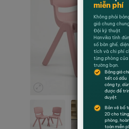
miễn phí
Không phải bản
giá chung chung
Đội kỹ thuật
Hanvika tính đú
số bàn ghế, diện
tích và chi phí 
từng phòng của
trường bạn.
Bảng giá ch
tiết có dấu
công ty, dù
được để trì
duyệt
Bản vẽ bố t
2D cho từn
phòng, hoà
toàn miễn p