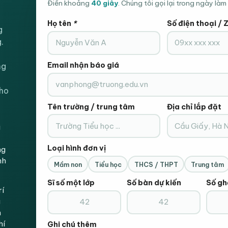
Điền khoảng
40 giây
. Chúng tôi gọi lại trong ngày làm 
Kích thước:
26 cm / 28 cm
Họ tên
*
Số điện thoại / 
Bảo hành:
24 tháng
g
Nhận setup văn ph
.
Chú ý:
0333.795.368
Email nhận báo giá
ng
Màu sắc giáo dục
cho
Kích thước ghế giáo dục
Tên trường / trung tâm
Địa chỉ lắp đặt
26cm
i
Ghế nhựa đúc mầm non cao cấp, x
Loại hình đơn vị
ng
nh
TH
Mầm non
Tiểu học
THCS / THPT
Trung tâm
Sĩ số một lớp
Số bàn dự kiến
Số gh
rí
Đ
g
Gọi Điện Xá
n
hí
Ghi chú thêm