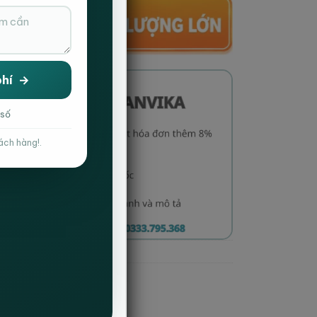
 số
ách hàng!.
non
 đúc
,
ghế trung tâm
,
hanvika