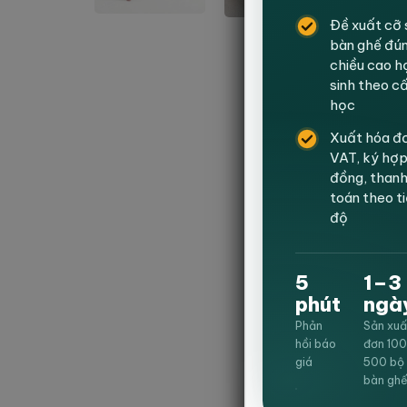
Đề xuất cỡ 
bàn ghế đú
chiều cao h
sinh theo c
học
Xuất hóa đ
VAT, ký hợ
đồng, than
toán theo t
độ
5
1–3
phút
ngà
Phản
Sản xuấ
hồi báo
đơn 10
giá
500 bộ
bàn gh