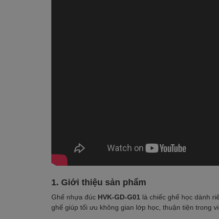
1. Giới thiệu sản phẩm
Ghế nhựa đúc
HVK-GD-G01
là chiếc ghế học dành ri
ghế giúp tối ưu không gian lớp học, thuận tiện trong v