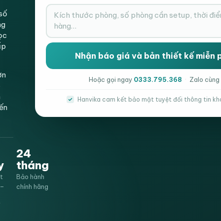
số
ng
ọc
ấp
ơn
Hoặc gọi ngay
0333.795.368
·
Zalo cùng
p
h
Hanvika cam kết bảo mật tuyệt đối thông tin kh
iến
24
y
tháng
Danh mục:
Bàn ghế giáo dục
,
Bàn ghế mầm 
t
Bảo hành
0–
chính hãng
Thẻ:
ghế nhựa
,
ghế nhựa cao cấp
,
ghế nhựa
ế