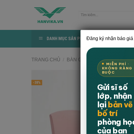
Bỏ
qua
Tìm
nội
kiếm:
dung
DANH MỤC SẢN PHẨM
Đăng ký nhận báo giá 
TRANG CHỦ
TRANG CHỦ
/
BÀN GHẾ GIÁO DỤC
/
BÀN 
MIỄN PHÍ ·
KHÔNG RÀNG
BUỘC
-38%
Gửi sĩ số
lớp, nhận
lại
bản vẽ
bố trí
phòng họ
của bạn