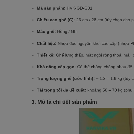
Mã sản phẩm:
HVK-GD-G01
Chiều cao ghế (C):
26 cm / 28 cm (tùy chọn cho ph
Màu ghế:
Hồng / Ghi
Chất liệu:
Nhựa đúc nguyên khối cao cấp (nhựa PP 
Thiết kế:
Ghế lưng thấp, mặt ngồi rộng thoải mái,
Khả năng xếp gọn:
Có thể chồng chồng nhau để l
Trọng lượng ghế (ước tính):
~ 1.2 – 1.8 kg (tùy 
Tải trọng tối đa đề xuất:
khoảng 50 – 70 kg (phụ t
3. Mô tả chi tiết sản phẩm