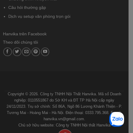
Câu hỏi thường gặp
Dịch vụ setup văn phòng trọn gói
Hanvika trên Facebook
Theo dõi chúng tôi
ĐIỀU KHOẢN VÀ ĐIỀU KIỆN
CHÍNH SÁCH BẢO MẬT
CHÍNH SÁCH VẬN CHUYỂN VÀ GIAO NHẬN
QUY ĐỊNH VÀ HÌNH THỨC THANH TOÁN
HƯỚNG DẪN MUA HÀNG
Copyright © 2026. Công ty TNHH Nội Thất Hanvika. Mã số Doanh
nghiệp: 0110551867 do Sở KH và ĐT TP Hà Nội cấp ngày
24/11/2023. Trụ sở chính: Số 86A, Ngõ 86 Lương Khánh Thiện - P.
Tương Mai - Hoàng Mai - Hà Nội. Điện thoại: 0333.795.368. Email:
hanvika.vn@gmail.com.
Chủ sở hữu website: Công ty TNHH Nội thất Hanvika