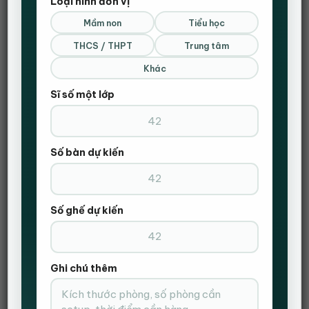
Loại hình đơn vị
Mầm non
Tiểu học
THCS / THPT
Trung tâm
Khác
Danh mục:
Bàn giám đốc
,
Bàn văn phòng
Sĩ số một lớp
Thẻ:
bàn ghế văn phòng
,
BÀN GIÁM ĐỐC
,
văn phòng giám đốc
Số bàn dự kiến
Số ghế dự kiến
MÔ TẢ
ĐÁNH GIÁ (0)
Ghi chú thêm
Views:
5.327
Bàn giám đốc là sự lựa chọn lý tưởng cho những
ai muốn nâng tầm không gian làm việc của mình.