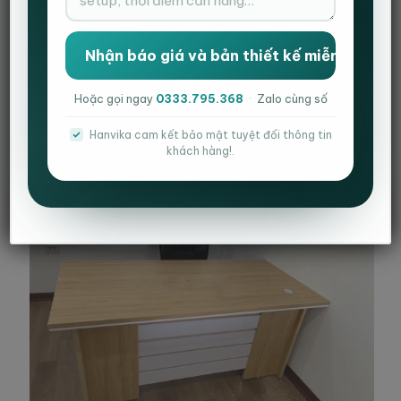
Hanvika mang đến mẫu bàn giám đốc HVK-BGD09
với thiết kế sang trọng , mới mẻ , chuyên nghiệp
tại nơi làm việc của lãnh đạo.
Chi tiết sản phẩm:
Hoặc gọi ngay
0333.795.368
·
Zalo cùng số
Bàn giám đốc màu vàng vân sọc trắng 1m4, rộng 70cm.
Hanvika cam kết bảo mật tuyệt đối thông tin
Kích thước: Dài 1400 – Rộng 700- Cao 750(mm)
khách hàng!.
Chất liệu: Gỗ công nghiệp MDF