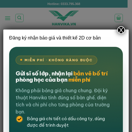
Bỏ
Hotline: 0333.795.368
qua
nội
dung
X
Đăng ký nhận báo giá và thiết kế 2D cơ bản
/
/
TRANG CHỦ
BÀN VĂN PHÒNG
BÀN GIÁM ĐỐC
LỌC
MIỄN PHÍ · KHÔNG RÀNG BUỘC
-26%
Gửi sĩ số lớp, nhận lại
bản vẽ bố trí
phòng học của bạn
miễn phí
Không phải bảng giá chung chung. Đội kỹ
thuật Hanvika tính đúng số bàn ghế, diện
tích và chi phí cho từng phòng của trường
bạn.
Bảng giá chi tiết có dấu công ty, dùng
được để trình duyệt