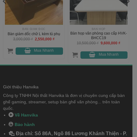
BÀN GIÁM ĐỐC
BÀN HỌP
Bàn họp văn phòng cao cấp HVK-
Bàn giám đốc chữ L kèm tủ phụ
BHCC19
Giá
Giá
3,000,000
₫
2,550,000
₫
gốc
hiện
Giá
Giá
10,500,000
₫
9,600,000
₫
là:
tại
gốc
hiện
3,000,000 ₫.
là:
là:
tại
Mua Nhanh
2,550,000 ₫.
10,500,000 ₫.
là:
Mua Nhanh
000 ₫.
9,600,000 
Giới thiệu Hanvika
Công ty TNHH Nội thất Hanvika là đơn vị chuyên cung cấp bàn
ghế gaming, streamer, setup bàn ghế văn phòng... trên toàn
quốc.
Về Hanvika
Bảo hành
Địa chỉ: Số 86A, Ngõ 86 Lương Khánh Thiện - P.