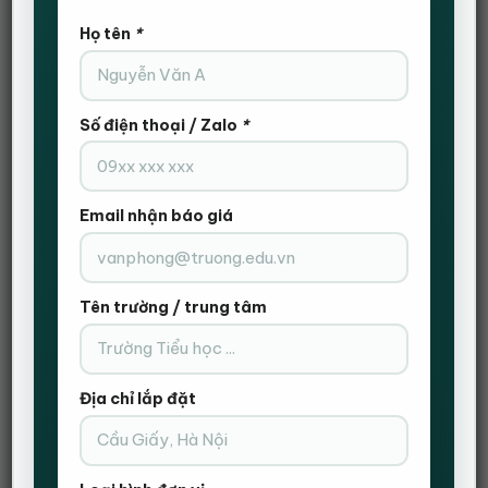
Bàn giám đốc màu gỗ vàng HVK-BGD09 số lượng
Họ tên
*
THÊM VÀO GIỎ HÀNG
Số điện thoại / Zalo
*
ĐẶT HÀNG NHANH
Gọi Điện Xác Nhận Và Giao Hàng Tận Nơi
Email nhận báo giá
Tên trường / trung tâm
Địa chỉ lắp đặt