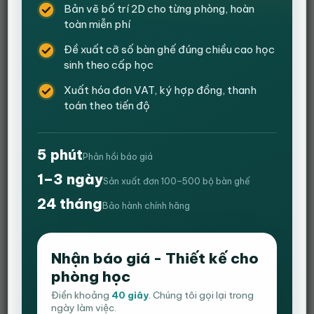
Bản vẽ bố trí 2D cho từng phòng, hoàn
toàn miễn phí
Đề xuất cỡ số bàn ghế đúng chiều cao học
sinh theo cấp học
Xuất hóa đơn VAT, ký hợp đồng, thanh
toán theo tiến độ
Bàn giám đốc màu gỗ vàng HVK-BGD09
5 phút
Phản hồi báo giá
Giá
Giá
2,100,000
₫
1,550,000
₫
gốc
hiện
1–3 ngày
Sản xuất đơn 100–500 bộ bàn ghế
Màu sản phẩm: phong phú và đa dạng thoải mái lựa chọn
là:
tại
24 tháng
2,100,000 ₫.
là:
Bảo hành chính hãng
Chất liệu:
gỗ công nghiệp ( Không hộc tủ )
1,550,000 ₫.
Kích thước:
Dài 1400 – Rộng 700- Cao 750(mm)
Bàn có màu sắc phong phú, đáp ứng nhiều nhu cầu lựa
Nhận báo giá - Thiết kế cho
chọn
phòng học
Bảo hành:12
tháng
Điền khoảng
40 giây
. Chúng tôi gọi lại trong
ngày làm việc.
Còn hàng