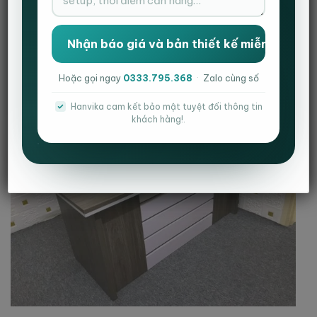
Chi tiết sản phẩm:
Bàn giám đốc màu cafe vân sọc trắng 1m4, rộng 70cm.
Kích thước: Dài 1400 – Rộng 700- Cao 750(mm)
Chất liệu: Gỗ công nghiệp MDF
Hoặc gọi ngay
0333.795.368
·
Zalo cùng số
Hanvika cam kết bảo mật tuyệt đối thông tin
khách hàng!.