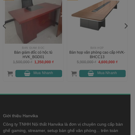
BÀN GIÁM ĐỐC
BÀN HỌP
Bàn giám đốc có hộc tủ
Bàn họp văn phòng cao cấp HVK-
HVK_BGD01
BHCC13
Giá
Giá
Giá
Giá
1,500,000
₫
1,350,000
₫
5,900,000
₫
4,600,000
₫
gốc
hiện
gốc
hiện
là:
tại
là:
tại
1,500,000 ₫.
là:
5,900,000 ₫.
là:
Mua Nhanh
Mua Nhanh
1,350,000 ₫.
4,600,000 
000 ₫.
Giới thiệu Hanvika
Công ty TNHH Nội thất Hanvika là đơn vị chuyên cung cấp bàn
ghế gaming, streamer, setup bàn ghế văn phòng... trên toàn