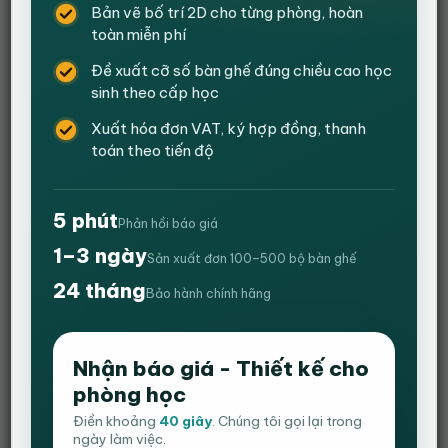
Bản vẽ bố trí 2D cho từng phòng, hoàn
toàn miễn phí
Đề xuất cỡ số bàn ghế đúng chiều cao học
sinh theo cấp học
Xuất hóa đơn VAT, ký hợp đồng, thanh
toán theo tiến độ
Bàn giám đốc màu vân gỗ cafe HVK-BGD08
5 phút
Phản hồi báo giá
Giá
Giá
2,100,000
₫
1,550,000
₫
gốc
hiện
1–3 ngày
Sản xuất đơn 100–500 bộ bàn ghế
Màu sản phẩm:màu cafe vân sọc trắng
là:
tại
24 tháng
2,100,000 ₫.
là:
Chất liệu:
gỗ công nghiệp ( Không hộc tủ )
Bảo hành chính hãng
1,550,000 ₫.
kích thước:
Dài 1400 – Rộng 700- Cao 750(mm)
Bảo hành:12
tháng
Nhận báo giá - Thiết kế cho
Còn hàng
phòng học
Bàn giám đốc màu vân gỗ cafe HVK-BGD08 số lượng
Điền khoảng
40 giây
. Chúng tôi gọi lại trong
ngày làm việc.