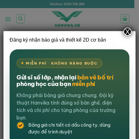
Bỏ
Hotline: 0333.795.368
qua
nội
dung
X
Đăng ký nhận báo giá và thiết kế 2D cơ bản
/
/
TRANG CHỦ
BÀN VĂN PHÒNG
BÀN GIÁM ĐỐC
LỌC
MIỄN PHÍ · KHÔNG RÀNG BUỘC
-26%
Gửi sĩ số lớp, nhận lại
bản vẽ bố trí
phòng học của bạn
miễn phí
Không phải bảng giá chung chung. Đội kỹ
thuật Hanvika tính đúng số bàn ghế, diện
tích và chi phí cho từng phòng của trường
bạn.
Bảng giá chi tiết có dấu công ty, dùng
được để trình duyệt