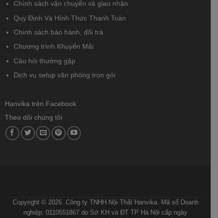
Chính sách vận chuyển và giao nhận
Quy Định Và Hình Thức Thanh Toán
Chính sách bảo hành, đổi trả
Chương trình Khuyến Mãi
Câu hỏi thường gặp
Dịch vụ setup văn phòng trọn gói
Hanvika trên Facebook
Theo dõi chúng tôi
ĐIỀU KHOẢN VÀ ĐIỀU KIỆN
CHÍNH SÁCH BẢO MẬT
CHÍNH SÁCH VẬN CHUYỂN VÀ GIAO NHẬN
QUY ĐỊNH VÀ HÌNH THỨC THANH TOÁN
HƯỚNG DẪN MUA HÀNG
Copyright © 2026. Công ty TNHH Nội Thất Hanvika. Mã số Doanh
nghiệp: 0110551867 do Sở KH và ĐT TP Hà Nội cấp ngày