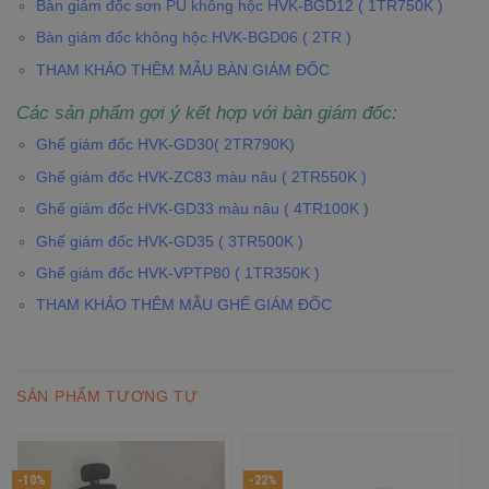
Bàn giám đốc sơn PU không hộc HVK-BGD12 ( 1TR750K )
Bàn giám đốc không hộc HVK-BGD06 ( 2TR )
THAM KHẢO THÊM MẪU BÀN GIÁM ĐỐC
Các sản phẩm gợi ý kết hợp với bàn giám đốc:
Ghế giám đốc HVK-GD30( 2TR790K)
Ghế giám đốc HVK-ZC83 màu nâu ( 2TR550K )
Ghế giám đốc HVK-GD33 màu nâu ( 4TR100K )
Ghế giám đốc HVK-GD35 ( 3TR500K )
Ghế giám đốc HVK-VPTP80 ( 1TR350K )
THAM KHẢO THÊM MẪU GHẾ GIÁM ĐỐC
SẢN PHẨM TƯƠNG TỰ
-10%
-22%