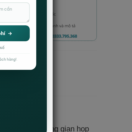
 số
ÒNG
ách hàng!.
n nghi cho không gian họp