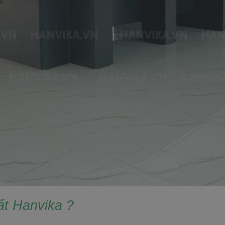
ất Hanvika ?