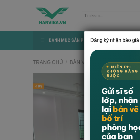
Bỏ
qua
Tìm
nội
kiếm:
dung
DANH MỤC SẢN PHẨM
Đăng ký nhận báo giá 
TRANG CHỦ
TRANG CHỦ
/
BÀN VĂN PHÒNG
/
BÀN HỌ
MIỄN PHÍ ·
KHÔNG RÀNG
BUỘC
-10%
Gửi sĩ số
lớp, nhận
lại
bản vẽ
bố trí
phòng họ
của bạn