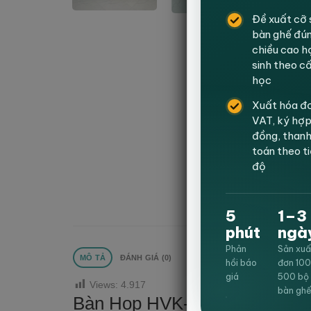
Đề xuất cỡ 
bàn ghế đú
chiều cao h
sinh theo c
học
Xuất hóa đ
VAT, ký hợ
đồng, than
toán theo t
độ
5
1–3
phút
ngà
Phản
Sản xuấ
MÔ TẢ
ĐÁNH GIÁ (0)
hồi báo
đơn 10
giá
500 bộ
Views:
4.917
bàn gh
Bàn Họp HVK-BHCC11 được thiế