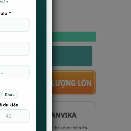
việc.
Zalo
*
 BHCC 11 số lượng
ÊM VÀO GIỎ HÀNG
ẶT HÀNG NHANH
c Nhận Và Giao Hàng Tận Nơi
Khác
ế dự kiến