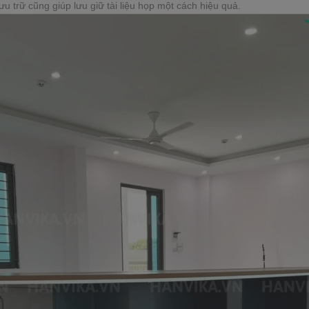
u trữ cũng giúp lưu giữ tài liệu họp một cách hiệu quả.