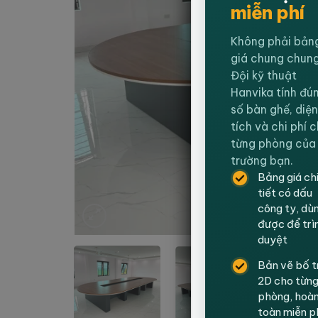
miễn phí
Không phải bản
giá chung chung
Đội kỹ thuật
Hanvika tính đú
số bàn ghế, diện
tích và chi phí 
từng phòng của
trường bạn.
Bảng giá ch
tiết có dấu
công ty, dù
được để trì
duyệt
Bản vẽ bố t
2D cho từn
phòng, hoà
toàn miễn p