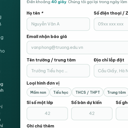
Điền khoảng
40 giây
. Chúng tôi gọi lại trong ngày làm 
Họ tên
*
Số điện thoại / 
g
Còn hàng
.
Bàn họp văn phòng cao cấp HVK -
TH
Email nhận báo giá
ng
cho
Đ
Gọi Điện Xá
Tên trường / trung tâm
Địa chỉ lắp đặt
i
Loại hình đơn vị
ng
nh
Mầm non
Tiểu học
THCS / THPT
Trung tâm
Sĩ số một lớp
Số bàn dự kiến
Số gh
rí
g
n
hí
Ghi chú thêm