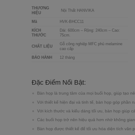
THƯƠNG
Nội Thất HANVIKA
HIỆU
Mã
HVK-BHCC11
KÍCH
Dài: 600cm – Rộng: 240cm – Cao:
THƯỚC
75cm.
Gỗ công nghiệp MFC phủ melamine
CHẤT LIỆU
cao cấp
BẢO HÀNH
12 tháng
Đặc Điểm Nổi Bật:
Bàn họp là trung tâm của mọi buổi họp, giúp tạo n
Với thiết kế hiện đại và tinh tế, bàn họp góp phần 
Với kích thước và kiểu dáng tối ưu, bàn họp giúp cá
Các buổi họp trở nên hiệu quả hơn nhờ không gian đ
Bàn họp được thiết kế để tối ưu hóa diện tích văn