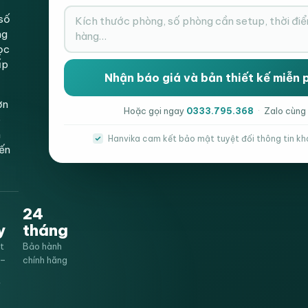
số
ng
ọc
ấp
ơn
Danh mục:
Bàn họp
,
Bàn văn phòng
Hoặc gọi ngay
0333.795.368
·
Zalo cùng
p
Thẻ:
bàn họp
,
bàn nhân viên
,
BÀN VĂN PH
h
Hanvika cam kết bảo mật tuyệt đối thông tin kh
iến
24
y
tháng
t
Bảo hành
0–
chính hãng
ế
t kế để mang lại sự sang trọng và tiệ