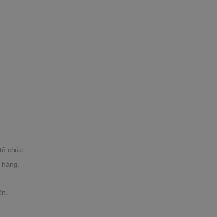
tổ chức.
h hàng.
ên.