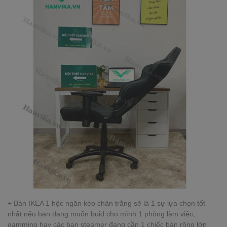
+ Bàn IKEA 1 hộc ngăn kéo chân trắng sẽ là 1 sự lựa chọn tốt
nhất nếu bạn đang muốn buid cho mình 1 phòng làm việc,
gamming hay các bạn steamer đang cần 1 chiếc bàn rộng lớn