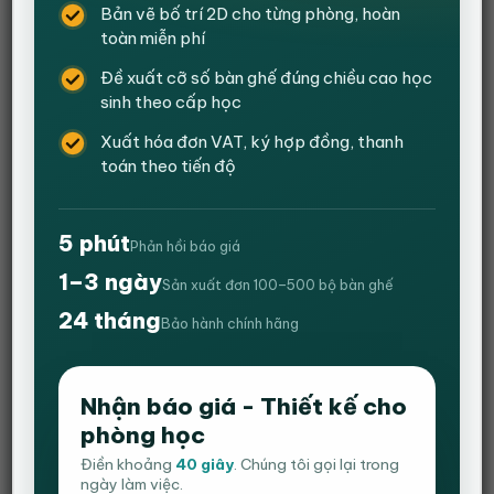
Bản vẽ bố trí 2D cho từng phòng, hoàn
toàn miễn phí
Đề xuất cỡ số bàn ghế đúng chiều cao học
sinh theo cấp học
Xuất hóa đơn VAT, ký hợp đồng, thanh
toán theo tiến độ
5 phút
Phản hồi báo giá
1–3 ngày
Sản xuất đơn 100–500 bộ bàn ghế
Combo bàn Ikea 1 hộc tủ 1m4 và Ghế
24 tháng
Bảo hành chính hãng
gaming V2-màu đen
Giá
Giá
4,000,000
₫
3,950,000
₫
Nhận báo giá - Thiết kế cho
gốc
hiện
phòng học
1-Ghế gaming V2
là:
tại
4,000,000 ₫.
là:
Điền khoảng
40 giây
. Chúng tôi gọi lại trong
+ Ghế có thể ngả được 180 độ, tay ghế rời nâng hạ.
ngày làm việc.
3,950,000 ₫.