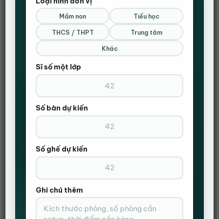
Loại hình đơn vị
Còn hàng
Mầm non
Tiểu học
Combo bàn Ikea 1 hộc tủ 1m4 và Ghế gaming V2-màu đen số lượng
THCS / THPT
Trung tâm
THÊM VÀO GIỎ HÀNG
Khác
Sĩ số một lớp
ĐẶT HÀNG NHANH
Gọi Điện Xác Nhận Và Giao Hàng Tận Nơi
Số bàn dự kiến
Số ghế dự kiến
Ghi chú thêm