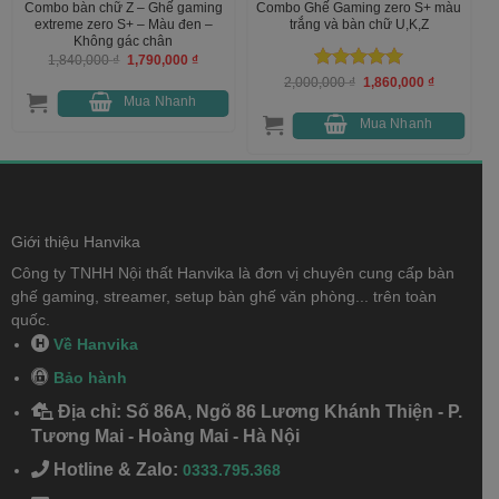
Combo bàn chữ Z – Ghế gaming
Combo Ghế Gaming zero S+ màu
extreme zero S+ – Màu đen –
trắng và bàn chữ U,K,Z
Không gác chân
Giá
Giá
1,840,000
₫
1,790,000
₫
gốc
hiện
Được xếp
Giá
Giá
2,000,000
₫
1,860,000
₫
là:
tại
000 ₫.
gốc
hiện
1,840,000 ₫.
là:
hạng
5
5
Mua Nhanh
là:
tại
1,790,000 ₫.
sao
2,000,000 ₫.
là:
Mua Nhanh
1,860,000 
Giới thiệu Hanvika
Công ty TNHH Nội thất Hanvika là đơn vị chuyên cung cấp bàn
ghế gaming, streamer, setup bàn ghế văn phòng... trên toàn
quốc.
Về Hanvika
Bảo hành
Địa chỉ: Số 86A, Ngõ 86 Lương Khánh Thiện - P.
Tương Mai - Hoàng Mai - Hà Nội
Hotline & Zalo:
0333.795.368