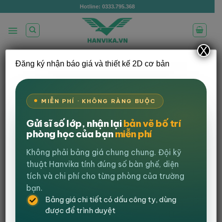
Bỏ
Hotline: 0333.795.368
qua
nội
dung
X
Đăng ký nhận báo giá và thiết kế 2D cơ bản
/
TRANG CHỦ
COMBO BÀN GHẾ GAMING
LỌC
MIỄN PHÍ · KHÔNG RÀNG BUỘC
-1%
Gửi sĩ số lớp, nhận lại
bản vẽ bố trí
phòng học của bạn
miễn phí
Không phải bảng giá chung chung. Đội kỹ
thuật Hanvika tính đúng số bàn ghế, diện
tích và chi phí cho từng phòng của trường
bạn.
Bảng giá chi tiết có dấu công ty, dùng
được để trình duyệt