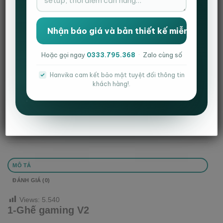
Hoặc gọi ngay
0333.795.368
·
Zalo cùng số
Danh mục:
Combo bàn ghế gaming
Hanvika cam kết bảo mật tuyệt đối thông tin
khách hàng!.
MÔ TẢ
ĐÁNH GIÁ (0)
Views:
5.540
1-Ghế gaming V2