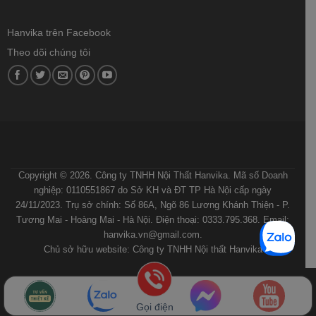
Hanvika trên Facebook
Theo dõi chúng tôi
ĐIỀU KHOẢN VÀ ĐIỀU KIỆN
CHÍNH SÁCH BẢO MẬT
CHÍNH SÁCH VẬN CHUYỂN VÀ GIAO NHẬN
QUY ĐỊNH VÀ HÌNH THỨC THANH TOÁN
HƯỚNG DẪN MUA HÀNG
Copyright © 2026. Công ty TNHH Nội Thất Hanvika. Mã số Doanh
nghiệp: 0110551867 do Sở KH và ĐT TP Hà Nội cấp ngày
24/11/2023. Trụ sở chính: Số 86A, Ngõ 86 Lương Khánh Thiện - P.
Tương Mai - Hoàng Mai - Hà Nội. Điện thoại: 0333.795.368. Email:
hanvika.vn@gmail.com.
Chủ sở hữu website: Công ty TNHH Nội thất Hanvika
Gọi điện