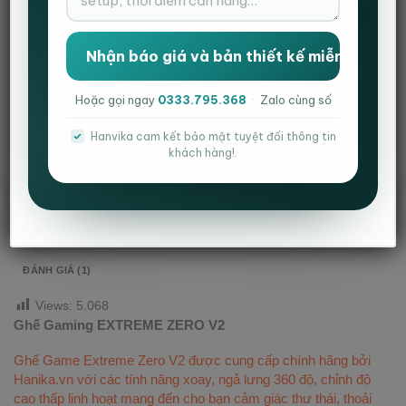
Danh mục:
Ghế Extreme zero
,
Ghế Extreme Zero V2
,
Ghế gaming
Thẻ:
ghế cá nhân
,
ghế gaming
,
ghế nhân viên
,
ghế văn phòng
Hoặc gọi ngay
0333.795.368
·
Zalo cùng số
Hanvika cam kết bảo mật tuyệt đối thông tin
khách hàng!.
MÔ TẢ
THÔNG TIN BỔ SUNG
ĐÁNH GIÁ (1)
Views:
5.068
Ghế Gaming EXTREME ZERO V2
Ghế Game Extreme Zero V2 được cung cấp chính hãng bởi
Hanika.vn với các tính năng xoay, ngả lưng 360 độ, chỉnh độ
cao thấp linh hoạt mang đến cho bạn cảm giác thư thái, thoải