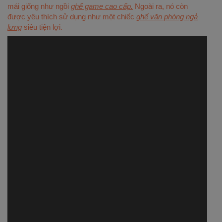
mái giống như ngồi
ghế game cao cấp.
Ngoài ra, nó còn
được yêu thích sử dụng như một chiếc
ghế văn phòng ngả
lưng
siêu tiện lợi.