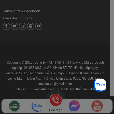
Hanvika trên Facebook
Theo dõi chúng tôi
ĐIỀU KHOẢN VÀ ĐIỀU KIỆN
CHÍNH SÁCH BẢO MẬT
CHÍNH SÁCH VẬN CHUYỂN VÀ GIAO NHẬN
QUY ĐỊNH VÀ HÌNH THỨC THANH TOÁN
HƯỚNG DẪN MUA HÀNG
Copyright © 2026. Công ty TNHH Nội Thất Hanvika. Mã số Doanh
nghiệp: 0110551867 do Sở KH và ĐT TP Hà Nội cấp ngày
24/11/2023. Trụ sở chính: Số 86A, Ngõ 86 Lương Khánh Thiện - P.
Tương Mai - Hoàng Mai - Hà Nội. Điện thoại: 0333.795.368. Email:
hanvika.vn@gmail.com.
Chủ sở hữu website: Công ty TNHH Nội thất Hanvika
Gọi điện