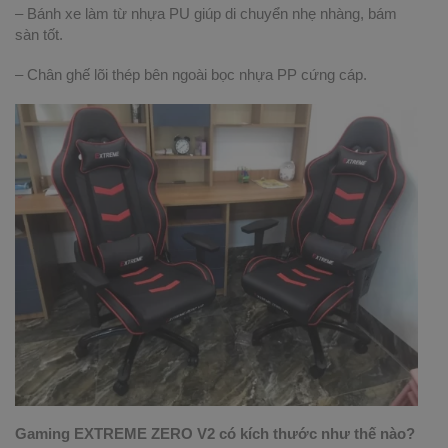
– Bánh xe làm từ nhựa PU giúp di chuyển nhẹ nhàng, bám
sàn tốt.
– Chân ghế lõi thép bên ngoài bọc nhựa PP cứng cáp.
Gaming EXTREME ZERO V2 có kích thước như thế nào?