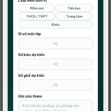
Loại hình đơn vị
ĐẶT HÀNG NHANH
Mầm non
Tiểu học
Gọi Điện Xác Nhận Và Giao Hàng Tận Nơi
THCS / THPT
Trung tâm
Khác
Sĩ số một lớp
Số bàn dự kiến
Số ghế dự kiến
Ghi chú thêm