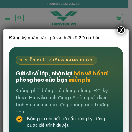
Bỏ
Hotline: 0333.795.368
qua
nội
dung
X
Đăng ký nhận báo giá và thiết kế 2D cơ bản
/
/
TRANG CHỦ
GHẾ GAMING
GHẾ EXTREME
/
ZERO
GHẾ EXTREME ZERO V2
LỌC
MIỄN PHÍ · KHÔNG RÀNG BUỘC
Gửi sĩ số lớp, nhận lại
bản vẽ bố trí
-23%
phòng học của bạn
miễn phí
Không phải bảng giá chung chung. Đội kỹ
thuật Hanvika tính đúng số bàn ghế, diện
tích và chi phí cho từng phòng của trường
bạn.
Bảng giá chi tiết có dấu công ty, dùng
được để trình duyệt