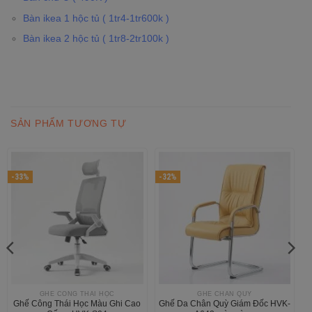
Bàn ikea 1 hộc tủ ( 1tr4-1tr600k )
Bàn ikea 2 hộc tủ ( 1tr8-2tr100k )
SẢN PHẨM TƯƠNG TỰ
-33%
-32%
GHẾ CÔNG THÁI HỌC
GHẾ CHÂN QUỲ
Ghế Công Thái Học Màu Ghi Cao
Ghế Da Chân Quỳ Giám Đốc HVK-