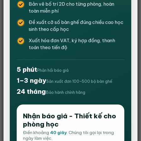
Bản vẽ bố trí 2D cho từng phòng, hoàn
toàn miễn phí
Đề xuất cỡ số bàn ghế đúng chiều cao học
sinh theo cấp học
Xuất hóa đơn VAT, ký hợp đồng, thanh
toán theo tiến độ
5 phút
Phản hồi báo giá
1–3 ngày
Sản xuất đơn 100–500 bộ bàn ghế
24 tháng
Bảo hành chính hãng
Ghế Gaming EXREME ZERO V2 – Chân
Xoay Ngả 180 độ – Màu Đen Viền Đỏ
Nhận báo giá - Thiết kế cho
phòng học
5
1
trên 5
Giá
Giá
3,200,000
₫
2,450,000
₫
dựa trên
Điền khoảng
40 giây
. Chúng tôi gọi lại trong
gốc
hiện
đánh giá
+ Ghế có thể ngả được 180 độ, tay ghế rời nâng hạ.
ngày làm việc.
là:
tại