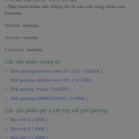
– Tư vấn miễn phí lh : 0333.795.368
–
Bạn tham khảo các thông tin từ các nền tảng khác của
hanvika:
Website:
Hanvika
Youtube:
hanvika
Facebook:
hanvika
Các sản phẩm tương tự:
Ghế gaming extreme zero S+ ( 1tr2 – 1tr300k )
Ghế gaming extreme zero V1+ ( 1tr750k)
Ghế gaming Vracer ( 2tr290k )
Ghế gaming LAMBORGHINI ( 2tr390k )
Các sản phẩm gợi ý kết hợp với ghế gaming:
Bàn chữ Z ( 490K )
Bàn chữ K ( 490K )
Bàn chữ U ( 490K )