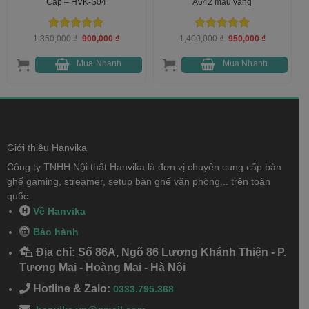
Cấp – HVK-S04
A642 màu vàng
Được xếp
Giá
Giá
Được xếp
Giá
Giá
1,350,000
₫
900,000
₫
1,400,000
₫
950,000
₫
gốc
hiện
gốc
hiện
hạng
5
5
hạng
5
5
là:
tại
là:
tại
sao
sao
1,350,000 ₫.
là:
1,400,000 ₫.
là:
Mua Nhanh
Mua Nhanh
0 ₫.
900,000 ₫.
950,000 ₫.
Giới thiệu Hanvika
Công ty TNHH Nội thất Hanvika là đơn vị chuyên cung cấp bàn
ghế gaming, streamer, setup bàn ghế văn phòng... trên toàn
quốc.
Về Hanvika
Bảo hành
Địa chỉ: Số 86A, Ngõ 86 Lương Khánh Thiện - P.
Tương Mai - Hoàng Mai - Hà Nội
Hotline & Zalo:
0333.795.368