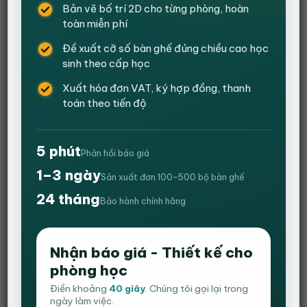
Bản vẽ bố trí 2D cho từng phòng, hoàn
toàn miễn phí
Đề xuất cỡ số bàn ghế đúng chiều cao học
sinh theo cấp học
Xuất hóa đơn VAT, ký hợp đồng, thanh
toán theo tiến độ
5 phút
Phản hồi báo giá
1–3 ngày
Sản xuất đơn 100–500 bộ bàn ghế
24 tháng
Bảo hành chính hãng
Ghế Gaming EXREME ZERO V2 – Chân
Xoay Ngả 180 độ – Màu đen
Nhận báo giá - Thiết kế cho
phòng học
5
1
trên 5
Giá
Giá
3,200,000
₫
2,450,000
₫
dựa trên
Điền khoảng
40 giây
. Chúng tôi gọi lại trong
gốc
hiện
đánh giá
+ Ghế có thể ngả được 180 độ, tay ghế rời nâng hạ.
ngày làm việc.
là:
tại