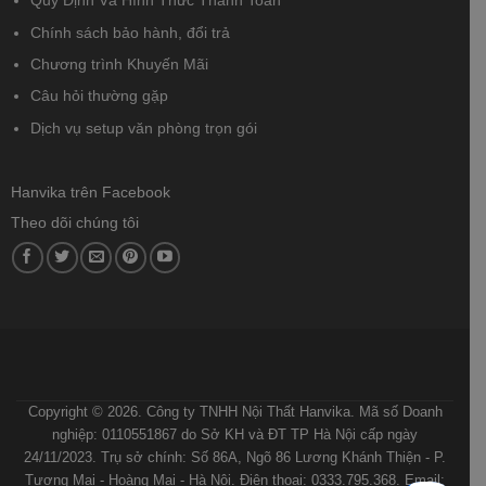
Quy Định Và Hình Thức Thanh Toán
Chính sách bảo hành, đổi trả
Chương trình Khuyến Mãi
Câu hỏi thường gặp
Dịch vụ setup văn phòng trọn gói
Hanvika trên Facebook
Theo dõi chúng tôi
ĐIỀU KHOẢN VÀ ĐIỀU KIỆN
CHÍNH SÁCH BẢO MẬT
CHÍNH SÁCH VẬN CHUYỂN VÀ GIAO NHẬN
QUY ĐỊNH VÀ HÌNH THỨC THANH TOÁN
HƯỚNG DẪN MUA HÀNG
Copyright © 2026. Công ty TNHH Nội Thất Hanvika. Mã số Doanh
nghiệp: 0110551867 do Sở KH và ĐT TP Hà Nội cấp ngày
24/11/2023. Trụ sở chính: Số 86A, Ngõ 86 Lương Khánh Thiện - P.
Tương Mai - Hoàng Mai - Hà Nội. Điện thoại: 0333.795.368. Email: