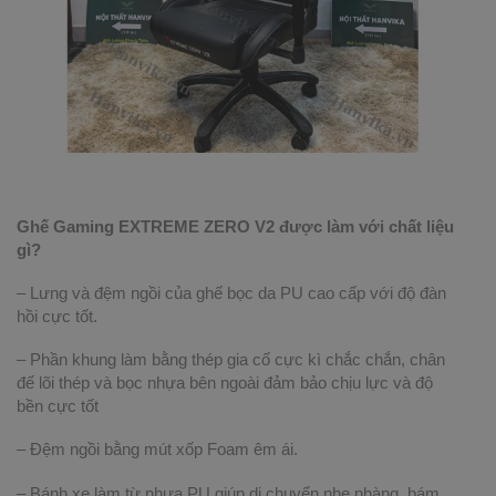
Ghế Gaming EXTREME ZERO V2 được làm với chất liệu
gì?
– Lưng và đệm ngồi của ghế bọc da PU cao cấp với độ đàn
hồi cực tốt.
– Phần khung làm bằng thép gia cố cực kì chắc chắn, chân
đế lõi thép và bọc nhựa bên ngoài đảm bảo chịu lực và độ
bền cực tốt
– Đệm ngồi bằng mút xốp Foam êm ái.
– Bánh xe làm từ nhựa PU giúp di chuyển nhẹ nhàng, bám