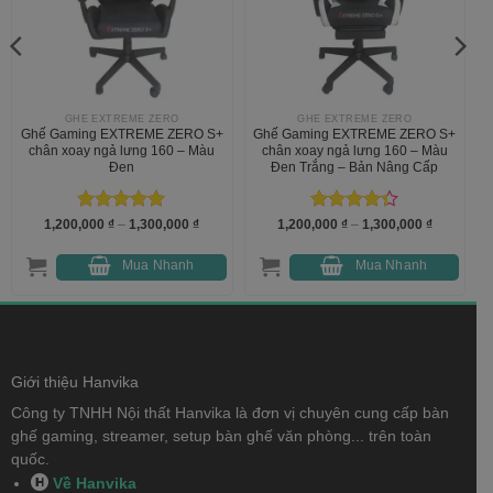
GHẾ EXTREME ZERO
GHẾ EXTREME ZERO
Ghế Gaming EXTREME ZERO S+
Ghế Gaming EXTREME ZERO S+
chân xoay ngả lưng 160 – Màu
chân xoay ngả lưng 160 – Màu
Đen
Đen Trắng – Bản Nâng Cấp
Được xếp
Khoảng
Được xếp
Khoảng
1,200,000
₫
–
1,300,000
₫
1,200,000
₫
–
1,300,000
₫
giá:
giá:
hạng
5
5
hạng
4.33
từ
từ
0 ₫.
sao
5 sao
1,200,000 ₫
1,200,000
Mua Nhanh
Mua Nhanh
đến
đến
1,300,000 ₫
1,300,000
Giới thiệu Hanvika
Công ty TNHH Nội thất Hanvika là đơn vị chuyên cung cấp bàn
ghế gaming, streamer, setup bàn ghế văn phòng... trên toàn
quốc.
Về Hanvika