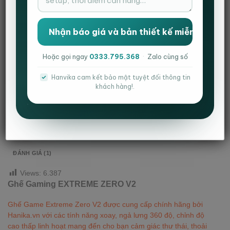
Danh mục:
Ghế Extreme zero
,
Ghế Extreme Zero V2
,
Ghế gaming
Thẻ:
ghế cá nhân
,
ghế gaming
,
ghế nhân viên
,
ghế văn phòng
Hoặc gọi ngay
0333.795.368
·
Zalo cùng số
Hanvika cam kết bảo mật tuyệt đối thông tin
khách hàng!.
MÔ TẢ
THÔNG TIN BỔ SUNG
ĐÁNH GIÁ (1)
Views:
6.387
Ghế Gaming EXTREME ZERO V2
Ghế Game Extreme Zero V2 được cung cấp chính hãng bởi
Hanika.vn với các tính năng xoay, ngả lưng 360 độ, chỉnh độ
cao thấp linh hoạt mang đến cho bạn cảm giác thư thái, thoải