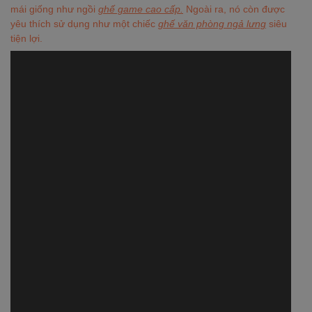
mái giống như ngồi
ghế game cao cấp.
Ngoài ra, nó còn được
yêu thích sử dụng như một chiếc
ghế văn phòng ngả lưng
siêu
tiện lợi.