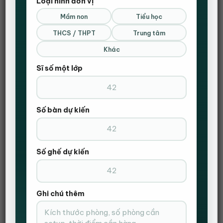
Loại hình đơn vị
ĐẶT HÀNG NHANH
Mầm non
Tiểu học
Gọi Điện Xác Nhận Và Giao Hàng Tận Nơi
THCS / THPT
Trung tâm
Khác
Sĩ số một lớp
Số bàn dự kiến
Số ghế dự kiến
Ghi chú thêm