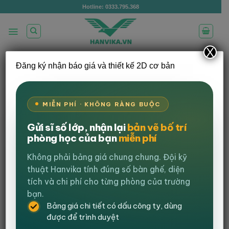
Bỏ
Hotline: 0333.795.368
qua
nội
dung
X
Đăng ký nhận báo giá và thiết kế 2D cơ bản
/
/
TRANG CHỦ
GHẾ GAMING
GHẾ EXTREME
/
ZERO
GHẾ EXTREME ZERO V2
LỌC
MIỄN PHÍ · KHÔNG RÀNG BUỘC
Gửi sĩ số lớp, nhận lại
bản vẽ bố trí
-23%
phòng học của bạn
miễn phí
Không phải bảng giá chung chung. Đội kỹ
thuật Hanvika tính đúng số bàn ghế, diện
tích và chi phí cho từng phòng của trường
bạn.
Bảng giá chi tiết có dấu công ty, dùng
được để trình duyệt