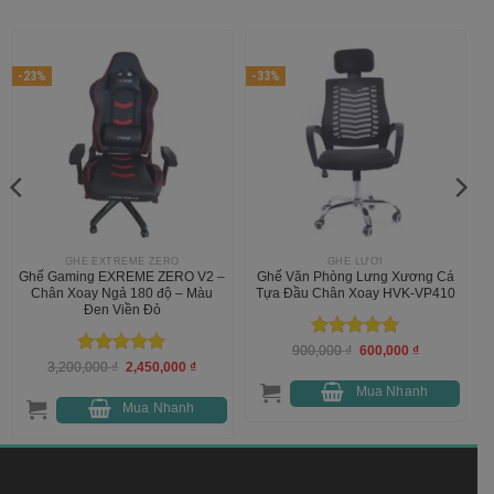
-23%
-33%
GHẾ EXTREME ZERO
GHẾ LƯỚI
Ghế Gaming EXREME ZERO V2 –
Ghế Văn Phòng Lưng Xương Cá
Chân Xoay Ngả 180 độ – Màu
Tựa Đầu Chân Xoay HVK-VP410
Đen Viền Đỏ
Được xếp
Giá
Giá
900,000
₫
600,000
₫
gốc
hiện
Được xếp
Giá
Giá
3,200,000
₫
2,450,000
₫
hạng
5
5
là:
tại
gốc
hiện
hạng
5
5
sao
900,000 ₫.
là:
là:
tại
Mua Nhanh
600,000 ₫.
sao
3,200,000 ₫.
là:
Mua Nhanh
000 ₫.
2,450,000 ₫.