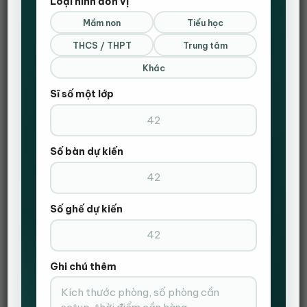
Loại hình đơn vị
Gọi Điện Xác Nhận Và Giao Hàng Tận Nơi
Mầm non
Tiểu học
THCS / THPT
Trung tâm
Khác
Sĩ số một lớp
Số bàn dự kiến
Số ghế dự kiến
Ghi chú thêm
Danh mục:
Ghế Extreme zero
,
Ghế Extreme Zero V1+
,
Ghế gaming